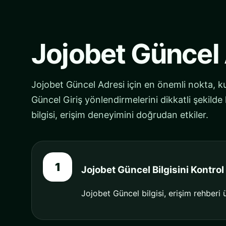
Jojobet Güncel 
Jojobet Güncel Adresi için en önemli nokta, kul
Güncel Giriş yönlendirmelerini dikkatli şekild
bilgisi, erişim deneyimini doğrudan etkiler.
1
Jojobet Güncel Bilgisini Kontrol
Jojobet Güncel bilgisi, erişim rehberi