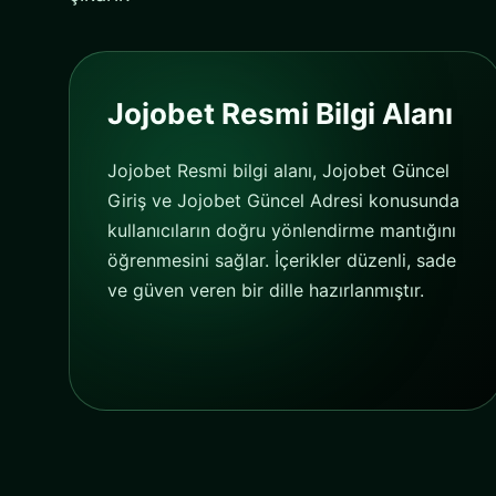
Jojobet Resmi Bilgi Alanı
Jojobet Resmi bilgi alanı, Jojobet Güncel
Giriş ve Jojobet Güncel Adresi konusunda
kullanıcıların doğru yönlendirme mantığını
öğrenmesini sağlar. İçerikler düzenli, sade
ve güven veren bir dille hazırlanmıştır.