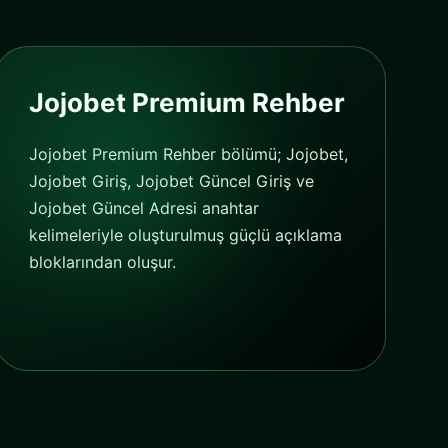
Jojobet Premium Rehber
Jojobet Premium Rehber bölümü; Jojobet,
Jojobet Giriş, Jojobet Güncel Giriş ve
Jojobet Güncel Adresi anahtar
kelimeleriyle oluşturulmuş güçlü açıklama
bloklarından oluşur.