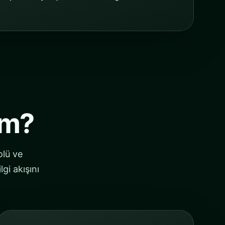
im?
olü ve
lgi akışını