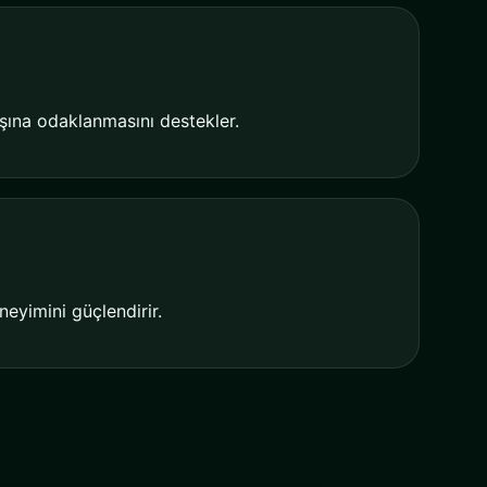
ışına odaklanmasını destekler.
neyimini güçlendirir.