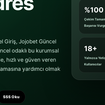
dres
%100
Çekim Tama
Başarısı Vurg
el Giriş, Jojobet Güncel
18+
ncel odaklı bu kurumsal
Yalnızca Yeti
ade, hızlı ve güven veren
Kullanıcılar
 anlamasına yardımcı olmak
SSS Oku