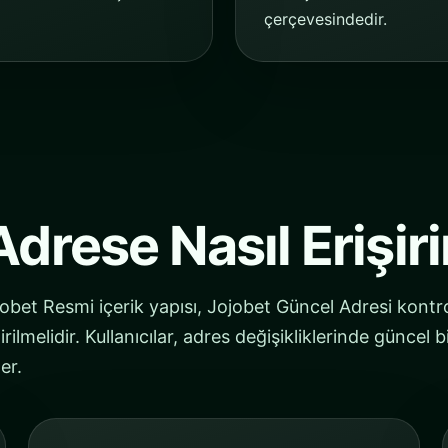
çerçevesindedir.
Adrese Nasıl Erişir
ojobet Resmi içerik yapısı, Jojobet Güncel Adresi kontr
ilmelidir. Kullanıcılar, adres değişikliklerinde güncel bi
er.