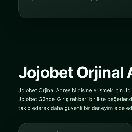
Jojobet Orjinal 
Jojobet Orjinal Adres bilgisine erişmek için J
Jojobet Güncel Giriş rehberi birlikte değerlendir
takip ederek daha güvenli bir deneyim elde ed