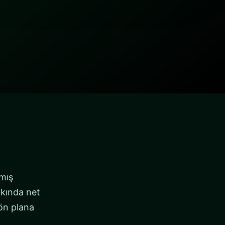
nmış
kkında net
 ön plana