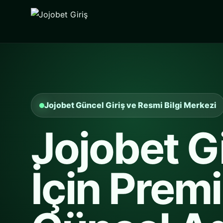
Jojobet Güncel Giriş ve Resmi Bilgi Merkezi
Jojobet Gi
İçin Prem