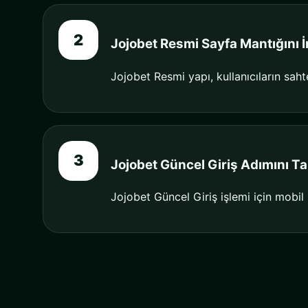
2
Jojobet Resmi Sayfa Mantığını İ
Jojobet Resmi yapı, kullanıcıların sa
3
Jojobet Güncel Giriş Adımını 
Jojobet Güncel Giriş işlemi için mobil 