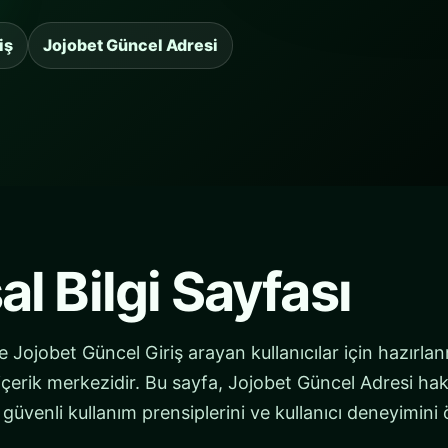
iş
Jojobet Güncel Adresi
l Bilgi Sayfası
e Jojobet Güncel Giriş arayan kullanıcılar için hazırla
r içerik merkezidir. Bu sayfa, Jojobet Güncel Adresi ha
 güvenli kullanım prensiplerini ve kullanıcı deneyimini