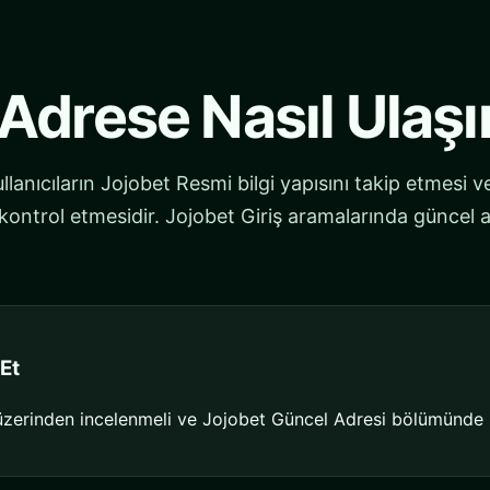
Adrese Nasıl Ulaşı
lanıcıların Jojobet Resmi bilgi yapısını takip etmesi v
e kontrol etmesidir. Jojobet Giriş aramalarında güncel 
 Et
 üzerinden incelenmeli ve Jojobet Güncel Adresi bölümünde b