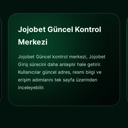
Jojobet Güncel Kontrol
Merkezi
Jojobet Güncel kontrol merkezi, Jojobet
Giriş sürecini daha anlaşılır hale getirir.
Kullanıcılar güncel adres, resmi bilgi ve
erişim adımlarını tek sayfa üzerinden
inceleyebilir.