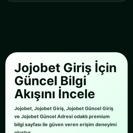
Jojobet Giriş İçin
Güncel Bilgi
Akışını İncele
Jojobet, Jojobet Giriş, Jojobet Güncel Giriş
ve Jojobet Güncel Adresi odaklı premium
bilgi sayfası ile güven veren erişim deneyimi
oluştur.