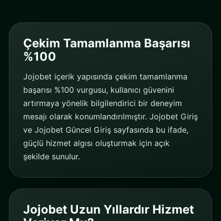
Çekim Tamamlanma Başarısı
%100
Jojobet içerik yapısında çekim tamamlanma
başarısı %100 vurgusu, kullanıcı güvenini
artırmaya yönelik bilgilendirici bir deneyim
mesajı olarak konumlandırılmıştır. Jojobet Giriş
ve Jojobet Güncel Giriş sayfasında bu ifade,
güçlü hizmet algısı oluşturmak için açık
şekilde sunulur.
Jojobet Uzun Yıllardır Hizmet