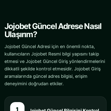
Jojobet Güncel Adrese Nasıl
Ulaşırım?
Jojobet Güncel Adresi için en önemli nokta,
kullanıcıların Jojobet Resmi bilgi yapısını takip
etmesi ve Jojobet Güncel Giriş yönlendirmelerini
dikkatli şekilde kontrol etmesidir. Jojobet Giriş
aramalarında güncel adres bilgisi, erişim
deneyimini doğrudan etkiler.
1
Jojobet Güncel Bilgisini Kontrol