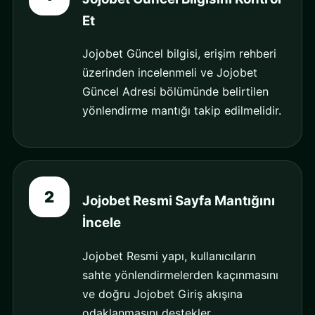
Et
Jojobet Güncel bilgisi, erişim rehberi
üzerinden incelenmeli ve Jojobet
Güncel Adresi bölümünde belirtilen
yönlendirme mantığı takip edilmelidir.
2
Jojobet Resmi Sayfa Mantığını
İncele
Jojobet Resmi yapı, kullanıcıların
sahte yönlendirmelerden kaçınmasını
ve doğru Jojobet Giriş akışına
odaklanmasını destekler.