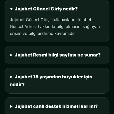
Jojobet Güncel Giriş nedir?
Jojobet Güncel Giriş, kullanıcıların Jojobet
Güncel Adresi hakkında bilgi almasını sağlayan
erişim ve bilgilendirme kavramıdır.
Jojobet Resmi bilgi sayfası ne sunar?
Jojobet 18 yaşından büyükler için
midir?
Jojobet canlı destek hizmeti var mı?