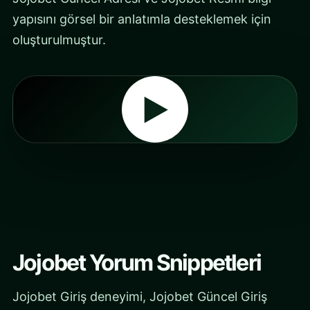
yapısını görsel bir anlatımla desteklemek için
oluşturulmuştur.
▶
Jojobet Yorum Snippetleri
Jojobet Giriş deneyimi, Jojobet Güncel Giriş