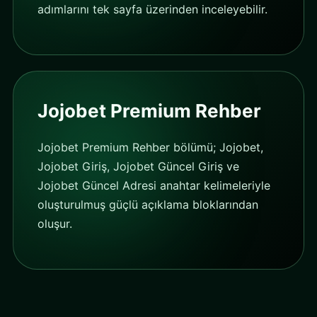
adımlarını tek sayfa üzerinden inceleyebilir.
Jojobet Premium Rehber
Jojobet Premium Rehber bölümü; Jojobet,
Jojobet Giriş, Jojobet Güncel Giriş ve
Jojobet Güncel Adresi anahtar kelimeleriyle
oluşturulmuş güçlü açıklama bloklarından
oluşur.