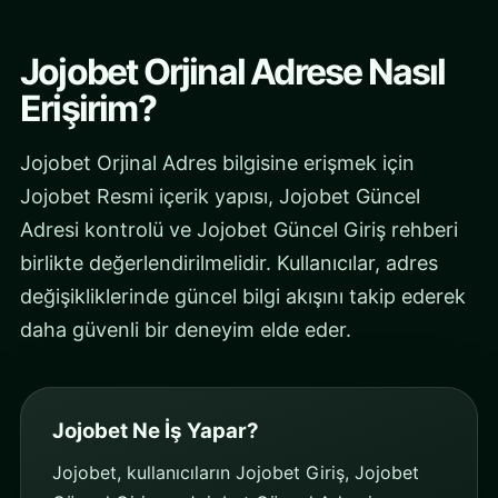
Jojobet Orjinal Adrese Nasıl
Erişirim?
Jojobet Orjinal Adres bilgisine erişmek için
Jojobet Resmi içerik yapısı, Jojobet Güncel
Adresi kontrolü ve Jojobet Güncel Giriş rehberi
birlikte değerlendirilmelidir. Kullanıcılar, adres
değişikliklerinde güncel bilgi akışını takip ederek
daha güvenli bir deneyim elde eder.
Jojobet Ne İş Yapar?
Jojobet, kullanıcıların Jojobet Giriş, Jojobet