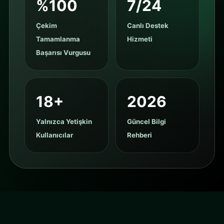
%100
7/24
Çekim
Canlı Destek
Tamamlanma
Hizmeti
Başarısı Vurgusu
18+
2026
Yalnızca Yetişkin
Güncel Bilgi
Kullanıcılar
Rehberi