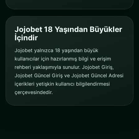
Jojobet 18 Yaşından Büyükler
İçindir
Jojobet yalnızca 18 yaşından büyük
kullanıcılar için hazırlanmış bilgi ve erişim
rehberi yaklaşımıyla sunulur. Jojobet Giriş,
Jojobet Güncel Giriş ve Jojobet Güncel Adresi
içerikleri yetişkin kullanıcı bilgilendirmesi
çerçevesindedir.