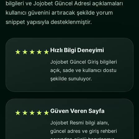
bilgileri ve Jojobet Güncel Adresi açıklamaları
kullanıcı güvenini artıracak şekilde yorum
snippet yapısıyla desteklenmiştir.
Hızlı Bilgi Deneyimi
★★★★★
Jojobet Güncel Giriş bilgileri
açık, sade ve kullanıcı dostu
şekilde sunuluyor.
Güven Veren Sayfa
★★★★★
Jojobet Resmi bilgi alanı,
güncel adres ve giriş rehberi