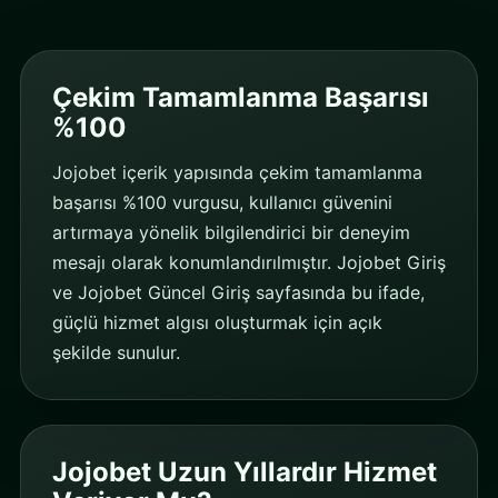
Çekim Tamamlanma Başarısı
%100
Jojobet içerik yapısında çekim tamamlanma
başarısı %100 vurgusu, kullanıcı güvenini
artırmaya yönelik bilgilendirici bir deneyim
mesajı olarak konumlandırılmıştır. Jojobet Giriş
ve Jojobet Güncel Giriş sayfasında bu ifade,
güçlü hizmet algısı oluşturmak için açık
şekilde sunulur.
Jojobet Uzun Yıllardır Hizmet