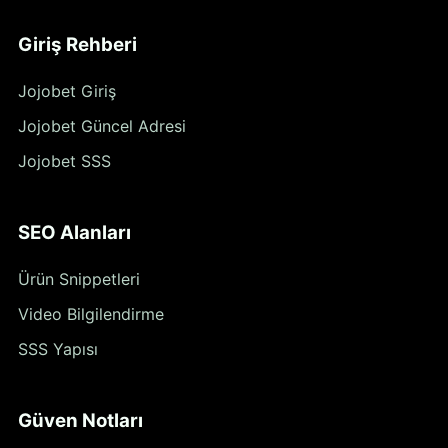
Giriş Rehberi
Jojobet Giriş
Jojobet Güncel Adresi
Jojobet SSS
SEO Alanları
Ürün Snippetleri
Video Bilgilendirme
SSS Yapısı
Güven Notları