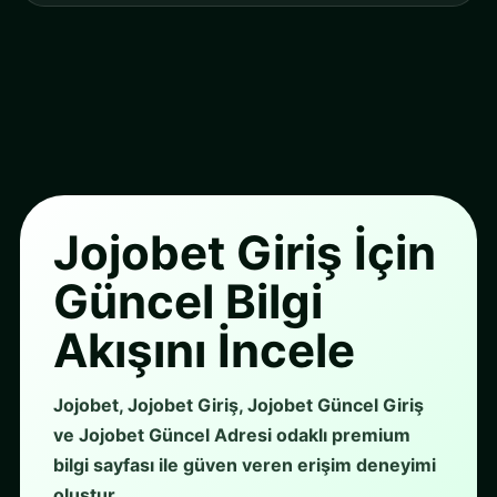
Jojobet Giriş İçin
Güncel Bilgi
Akışını İncele
Jojobet, Jojobet Giriş, Jojobet Güncel Giriş
ve Jojobet Güncel Adresi odaklı premium
bilgi sayfası ile güven veren erişim deneyimi
oluştur.