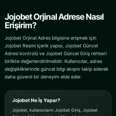
Jojobet Orjinal Adrese Nasıl
Erişirim?
Jojobet Orjinal Adres bilgisine erişmek için
Jojobet Resmi içerik yapısı, Jojobet Güncel
Adresi kontrolü ve Jojobet Güncel Giriş rehberi
birlikte değerlendirilmelidir. Kullanıcılar, adres
değişikliklerinde güncel bilgi akışını takip ederek
daha güvenli bir deneyim elde eder.
Jojobet Ne İş Yapar?
Jojobet, kullanıcıların Jojobet Giriş, Jojobet