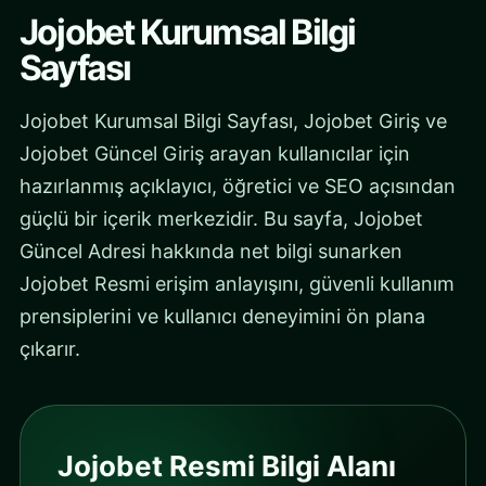
Jojobet Kurumsal Bilgi
Sayfası
Jojobet Kurumsal Bilgi Sayfası, Jojobet Giriş ve
Jojobet Güncel Giriş arayan kullanıcılar için
hazırlanmış açıklayıcı, öğretici ve SEO açısından
güçlü bir içerik merkezidir. Bu sayfa, Jojobet
Güncel Adresi hakkında net bilgi sunarken
Jojobet Resmi erişim anlayışını, güvenli kullanım
prensiplerini ve kullanıcı deneyimini ön plana
çıkarır.
Jojobet Resmi Bilgi Alanı