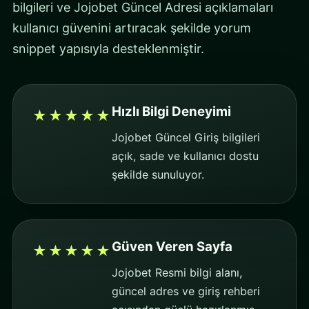
bilgileri ve Jojobet Güncel Adresi açıklamaları
kullanıcı güvenini artıracak şekilde yorum
snippet yapısıyla desteklenmiştir.
Hızlı Bilgi Deneyimi
★★★★★
Jojobet Güncel Giriş bilgileri
açık, sade ve kullanıcı dostu
şekilde sunuluyor.
Güven Veren Sayfa
★★★★★
Jojobet Resmi bilgi alanı,
güncel adres ve giriş rehberi