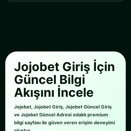
Jojobet Giriş İçin
Güncel Bilgi
Akışını İncele
Jojobet, Jojobet Giriş, Jojobet Güncel Giriş
ve Jojobet Güncel Adresi odaklı premium
bilgi sayfası ile güven veren erişim deneyimi
oluştur.