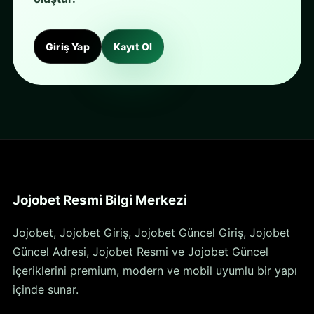
Giriş Yap
Kayıt Ol
Jojobet Resmi Bilgi Merkezi
Jojobet, Jojobet Giriş, Jojobet Güncel Giriş, Jojobet
Güncel Adresi, Jojobet Resmi ve Jojobet Güncel
içeriklerini premium, modern ve mobil uyumlu bir yapı
içinde sunar.