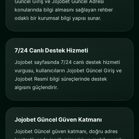
Güncel Giriş ve Jojobet Güncel Adresi
konularında bilgi almasını sağlayan rehber
odaklı bir kurumsal bilgi yapısı sunar.
7/24 Canlı Destek Hizmeti
Jojobet sayfasında 7/24 canlı destek hizmeti
vurgusu, kullanıcıların Jojobet Güncel Giriş ve
Jojobet Resmi bilgi süreçlerinde destek
algısını güçlendirir.
Jojobet Güncel Güven Katmanı
Jojobet Güncel güven katmanı, doğru adres