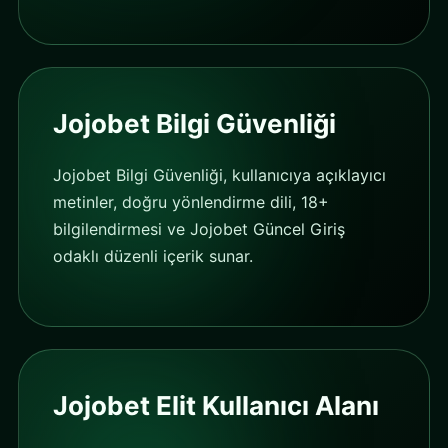
Jojobet Bilgi Güvenliği
Jojobet Bilgi Güvenliği, kullanıcıya açıklayıcı
metinler, doğru yönlendirme dili, 18+
bilgilendirmesi ve Jojobet Güncel Giriş
odaklı düzenli içerik sunar.
Jojobet Elit Kullanıcı Alanı