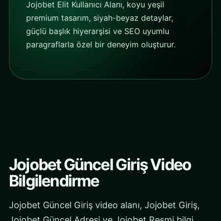
Jojobet Elit Kullanıcı Alanı, koyu yeşil
premium tasarım, siyah-beyaz detaylar,
güçlü başlık hiyerarşisi ve SEO uyumlu
paragraflarla özel bir deneyim oluşturur.
Jojobet Güncel Giriş Video
Bilgilendirme
Jojobet Güncel Giriş video alanı, Jojobet Giriş,
Jojobet Güncel Adresi ve Jojobet Resmi bilgi