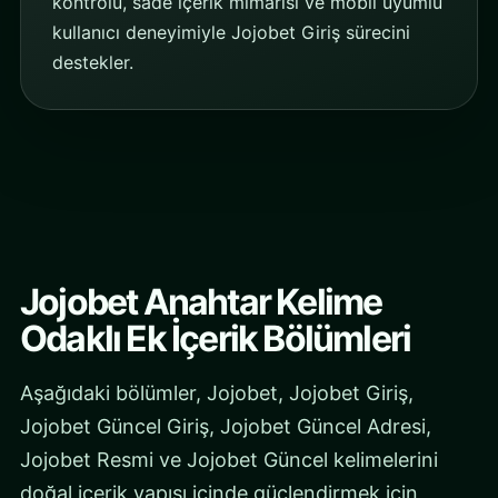
kontrolü, sade içerik mimarisi ve mobil uyumlu
kullanıcı deneyimiyle Jojobet Giriş sürecini
destekler.
Jojobet Anahtar Kelime
Odaklı Ek İçerik Bölümleri
Aşağıdaki bölümler, Jojobet, Jojobet Giriş,
Jojobet Güncel Giriş, Jojobet Güncel Adresi,
Jojobet Resmi ve Jojobet Güncel kelimelerini
doğal içerik yapısı içinde güçlendirmek için