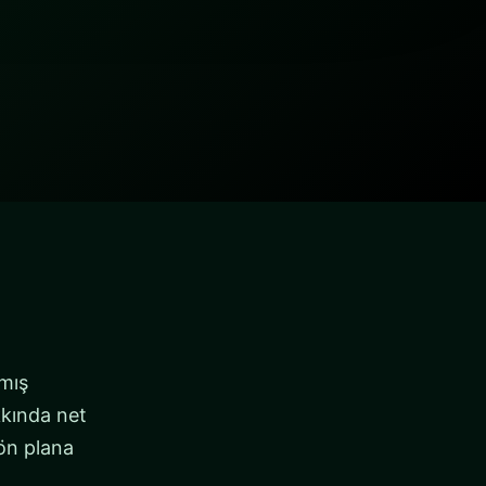
nmış
kkında net
 ön plana