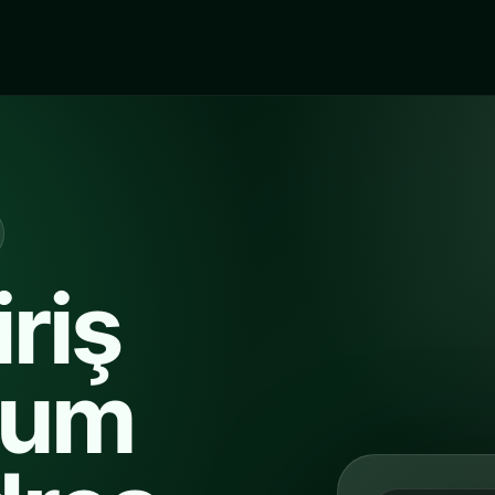
riş
ium