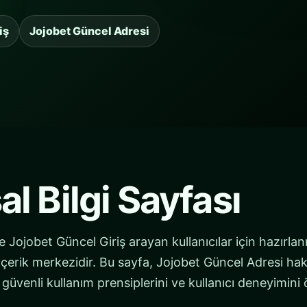
iş
Jojobet Güncel Adresi
l Bilgi Sayfası
e Jojobet Güncel Giriş arayan kullanıcılar için hazırla
r içerik merkezidir. Bu sayfa, Jojobet Güncel Adresi ha
 güvenli kullanım prensiplerini ve kullanıcı deneyimini