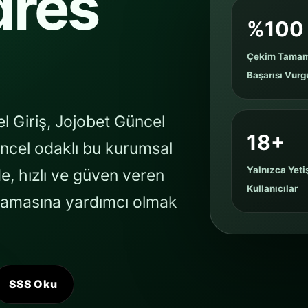
dres
%100
Çekim Tama
Başarısı Vurg
el Giriş, Jojobet Güncel
18+
ncel odaklı bu kurumsal
Yalnızca Yeti
ade, hızlı ve güven veren
Kullanıcılar
 anlamasına yardımcı olmak
SSS Oku