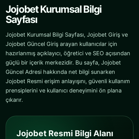
Jojobet Kurumsal Bilgi
Sayfası
Jojobet Kurumsal Bilgi Sayfası, Jojobet Giriş ve
Jojobet Güncel Giriş arayan kullanıcılar için
hazırlanmış açıklayıcı, öğretici ve SEO açısından
güçlü bir içerik merkezidir. Bu sayfa, Jojobet
Güncel Adresi hakkında net bilgi sunarken
Jojobet Resmi erişim anlayışını, güvenli kullanım
prensiplerini ve kullanıcı deneyimini ön plana
çıkarır.
Jojobet Resmi Bilgi Alanı