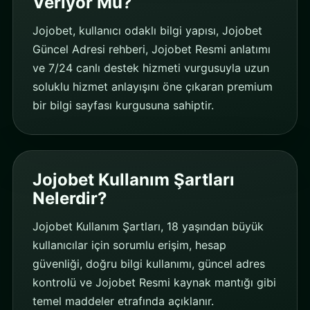
Veriyor Mu?
Jojobet, kullanıcı odaklı bilgi yapısı, Jojobet
Güncel Adresi rehberi, Jojobet Resmi anlatımı
ve 7/24 canlı destek hizmeti vurgusuyla uzun
soluklu hizmet anlayışını öne çıkaran premium
bir bilgi sayfası kurgusuna sahiptir.
Jojobet Kullanım Şartları
Nelerdir?
Jojobet Kullanım Şartları, 18 yaşından büyük
kullanıcılar için sorumlu erişim, hesap
güvenliği, doğru bilgi kullanımı, güncel adres
kontrolü ve Jojobet Resmi kaynak mantığı gibi
temel maddeler etrafında açıklanır.