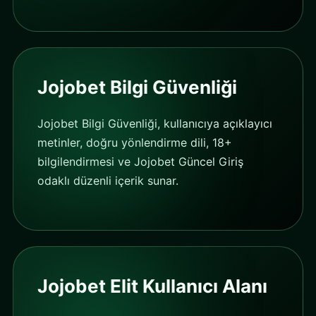
Jojobet Bilgi Güvenliği
Jojobet Bilgi Güvenliği, kullanıcıya açıklayıcı
metinler, doğru yönlendirme dili, 18+
bilgilendirmesi ve Jojobet Güncel Giriş
odaklı düzenli içerik sunar.
Jojobet Elit Kullanıcı Alanı