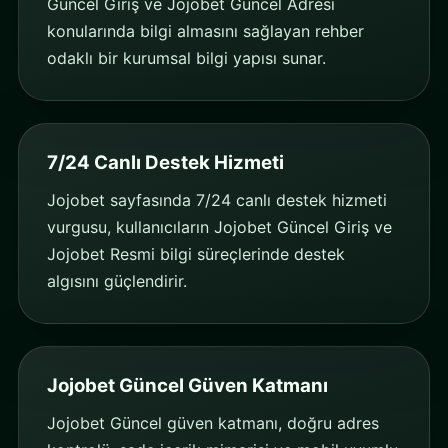
Güncel Giriş ve Jojobet Güncel Adresi
konularında bilgi almasını sağlayan rehber
odaklı bir kurumsal bilgi yapısı sunar.
7/24 Canlı Destek Hizmeti
Jojobet sayfasında 7/24 canlı destek hizmeti
vurgusu, kullanıcıların Jojobet Güncel Giriş ve
Jojobet Resmi bilgi süreçlerinde destek
algısını güçlendirir.
Jojobet Güncel Güven Katmanı
Jojobet Güncel güven katmanı, doğru adres