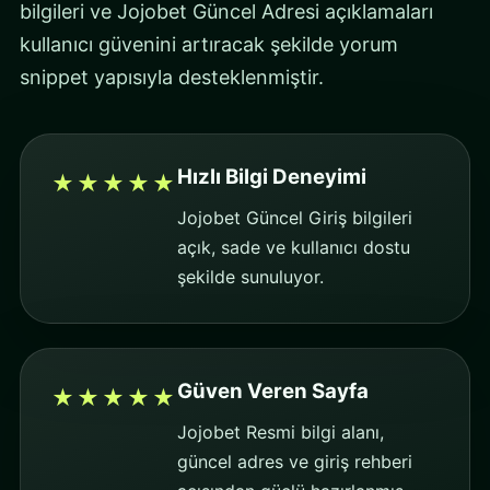
bilgileri ve Jojobet Güncel Adresi açıklamaları
kullanıcı güvenini artıracak şekilde yorum
snippet yapısıyla desteklenmiştir.
Hızlı Bilgi Deneyimi
★★★★★
Jojobet Güncel Giriş bilgileri
açık, sade ve kullanıcı dostu
şekilde sunuluyor.
Güven Veren Sayfa
★★★★★
Jojobet Resmi bilgi alanı,
güncel adres ve giriş rehberi