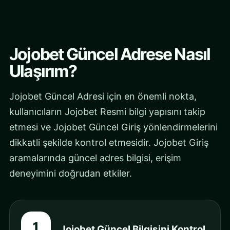
Jojobet Güncel Adrese Nasıl
Ulaşırım?
Jojobet Güncel Adresi için en önemli nokta,
kullanıcıların Jojobet Resmi bilgi yapısını takip
etmesi ve Jojobet Güncel Giriş yönlendirmelerini
dikkatli şekilde kontrol etmesidir. Jojobet Giriş
aramalarında güncel adres bilgisi, erişim
deneyimini doğrudan etkiler.
1
Jojobet Güncel Bilgisini Kontrol