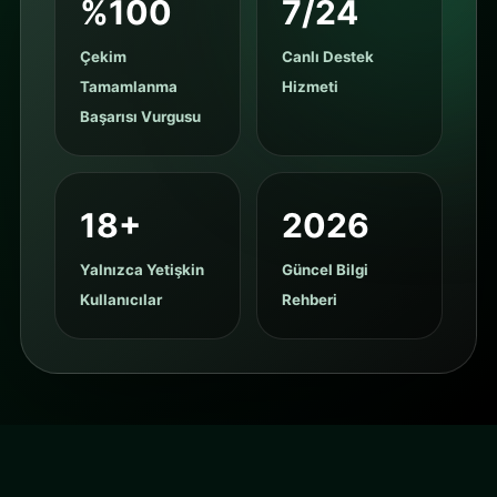
%100
7/24
Çekim
Canlı Destek
Tamamlanma
Hizmeti
Başarısı Vurgusu
18+
2026
Yalnızca Yetişkin
Güncel Bilgi
Kullanıcılar
Rehberi