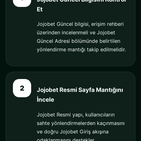
Et
Jojobet Güncel bilgisi, erişim rehberi
üzerinden incelenmeli ve Jojobet
Güncel Adresi bölümünde belirtilen
yönlendirme mantığı takip edilmelidir.
2
Jojobet Resmi Sayfa Mantığını
İncele
Jojobet Resmi yapı, kullanıcıların
sahte yönlendirmelerden kaçınmasını
ve doğru Jojobet Giriş akışına
odaklanmasını destekler.