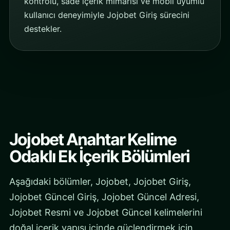
kontrolü, sade içerik mimarisi ve mobil uyumlu
kullanıcı deneyimiyle Jojobet Giriş sürecini
destekler.
Jojobet Anahtar Kelime
Odaklı Ek İçerik Bölümleri
Aşağıdaki bölümler, Jojobet, Jojobet Giriş,
Jojobet Güncel Giriş, Jojobet Güncel Adresi,
Jojobet Resmi ve Jojobet Güncel kelimelerini
doğal içerik yapısı içinde güçlendirmek için