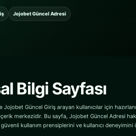
iş
Jojobet Güncel Adresi
l Bilgi Sayfası
e Jojobet Güncel Giriş arayan kullanıcılar için hazırla
r içerik merkezidir. Bu sayfa, Jojobet Güncel Adresi ha
 güvenli kullanım prensiplerini ve kullanıcı deneyimini