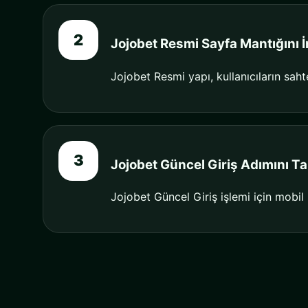
2
Jojobet Resmi Sayfa Mantığını İ
Jojobet Resmi yapı, kullanıcıların sa
3
Jojobet Güncel Giriş Adımını 
Jojobet Güncel Giriş işlemi için mobil 