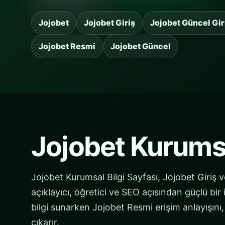
Jojobet
Jojobet Giriş
Jojobet Güncel Gir
Jojobet Resmi
Jojobet Güncel
Jojobet Kurumsa
Jojobet Kurumsal Bilgi Sayfası, Jojobet Giriş v
açıklayıcı, öğretici ve SEO açısından güçlü bi
bilgi sunarken Jojobet Resmi erişim anlayışını,
çıkarır.