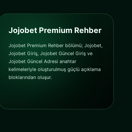
Jojobet Premium Rehber
Jojobet Premium Rehber bölümü; Jojobet,
Jojobet Giriş, Jojobet Güncel Giriş ve
Jojobet Güncel Adresi anahtar
kelimeleriyle oluşturulmuş güçlü açıklama
bloklarından oluşur.