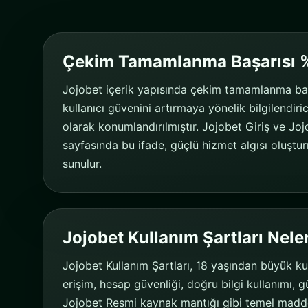
Çekim Tamamlanma Başarısı
Jojobet içerik yapısında çekim tamamlanma ba
kullanıcı güvenini artırmaya yönelik bilgilendiri
olarak konumlandırılmıştır. Jojobet Giriş ve Jo
sayfasında bu ifade, güçlü hizmet algısı oluştur
sunulur.
Jojobet Kullanım Şartları Nele
Jojobet Kullanım Şartları, 18 yaşından büyük kul
erişim, hesap güvenliği, doğru bilgi kullanımı, 
Jojobet Resmi kaynak mantığı gibi temel maddel