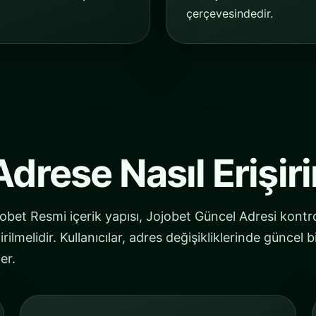
çerçevesindedir.
Adrese Nasıl Erişir
ojobet Resmi içerik yapısı, Jojobet Güncel Adresi kontr
ilmelidir. Kullanıcılar, adres değişikliklerinde güncel bi
er.