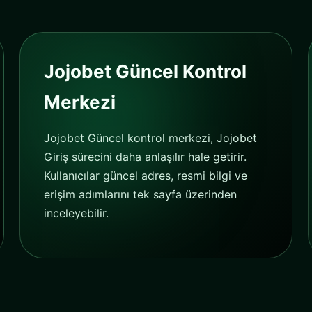
Jojobet Güncel Kontrol
Merkezi
Jojobet Güncel kontrol merkezi, Jojobet
Giriş sürecini daha anlaşılır hale getirir.
Kullanıcılar güncel adres, resmi bilgi ve
erişim adımlarını tek sayfa üzerinden
inceleyebilir.