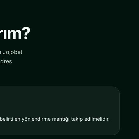
rım?
e Jojobet
adres
elirtilen yönlendirme mantığı takip edilmelidir.