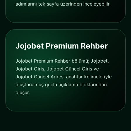
adımlarını tek sayfa üzerinden inceleyebilir.
Jojobet Premium Rehber
Jojobet Premium Rehber bölümü; Jojobet,
Jojobet Giriş, Jojobet Güncel Giriş ve
Jojobet Güncel Adresi anahtar kelimeleriyle
oluşturulmuş güçlü açıklama bloklarından
oluşur.