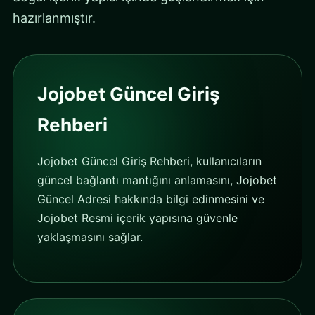
hazırlanmıştır.
Jojobet Güncel Giriş
Rehberi
Jojobet Güncel Giriş Rehberi, kullanıcıların
güncel bağlantı mantığını anlamasını, Jojobet
Güncel Adresi hakkında bilgi edinmesini ve
Jojobet Resmi içerik yapısına güvenle
yaklaşmasını sağlar.