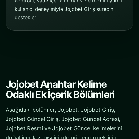
kontrolü, sade içerik mimarisi ve mobil uyumlu
kullanıcı deneyimiyle Jojobet Giriş sürecini
destekler.
Jojobet Anahtar Kelime
Odaklı Ek İçerik Bölümleri
Aşağıdaki bölümler, Jojobet, Jojobet Giriş,
Jojobet Güncel Giriş, Jojobet Güncel Adresi,
Jojobet Resmi ve Jojobet Güncel kelimelerini
doğal içerik yapısı içinde güçlendirmek için