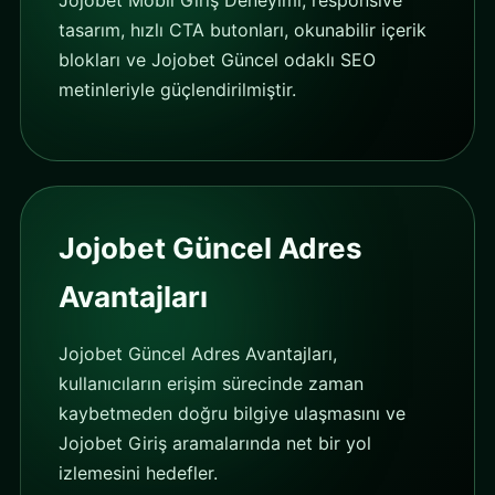
Jojobet Mobil Giriş Deneyimi, responsive
tasarım, hızlı CTA butonları, okunabilir içerik
blokları ve Jojobet Güncel odaklı SEO
metinleriyle güçlendirilmiştir.
Jojobet Güncel Adres
Avantajları
Jojobet Güncel Adres Avantajları,
kullanıcıların erişim sürecinde zaman
kaybetmeden doğru bilgiye ulaşmasını ve
Jojobet Giriş aramalarında net bir yol
izlemesini hedefler.