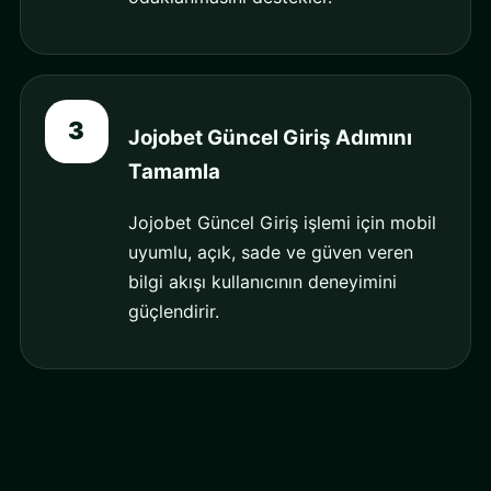
3
Jojobet Güncel Giriş Adımını
Tamamla
Jojobet Güncel Giriş işlemi için mobil
uyumlu, açık, sade ve güven veren
bilgi akışı kullanıcının deneyimini
güçlendirir.