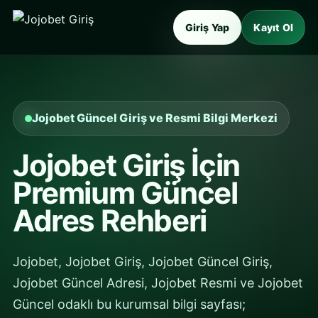
Giriş Yap
Kayıt Ol
Jojobet Güncel Giriş ve Resmi Bilgi Merkezi
Jojobet Giriş İçin
Premium Güncel
Adres Rehberi
Jojobet, Jojobet Giriş, Jojobet Güncel Giriş,
Jojobet Güncel Adresi, Jojobet Resmi ve Jojobet
Güncel odaklı bu kurumsal bilgi sayfası;