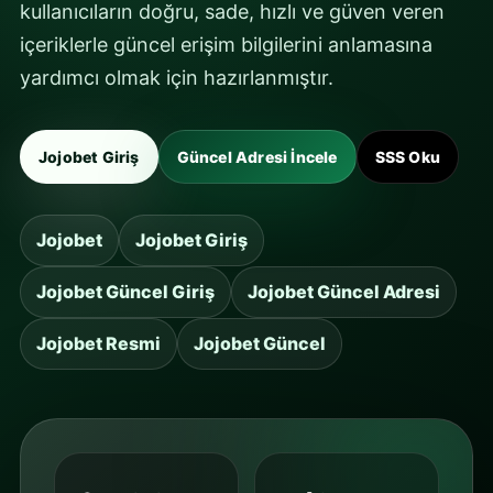
kullanıcıların doğru, sade, hızlı ve güven veren
içeriklerle güncel erişim bilgilerini anlamasına
yardımcı olmak için hazırlanmıştır.
Jojobet Giriş
Güncel Adresi İncele
SSS Oku
Jojobet
Jojobet Giriş
Jojobet Güncel Giriş
Jojobet Güncel Adresi
Jojobet Resmi
Jojobet Güncel