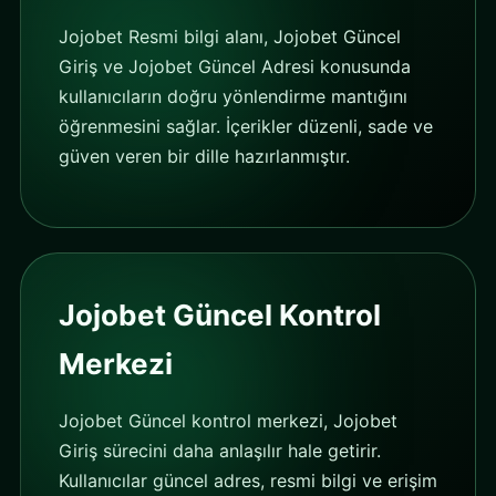
Jojobet Resmi bilgi alanı, Jojobet Güncel
Giriş ve Jojobet Güncel Adresi konusunda
kullanıcıların doğru yönlendirme mantığını
öğrenmesini sağlar. İçerikler düzenli, sade ve
güven veren bir dille hazırlanmıştır.
Jojobet Güncel Kontrol
Merkezi
Jojobet Güncel kontrol merkezi, Jojobet
Giriş sürecini daha anlaşılır hale getirir.
Kullanıcılar güncel adres, resmi bilgi ve erişim