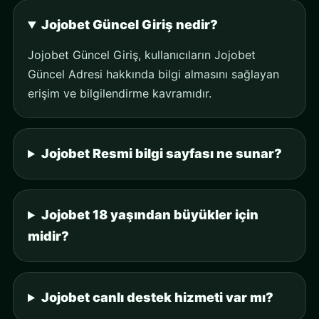
Jojobet Güncel Giriş nedir?
Jojobet Güncel Giriş, kullanıcıların Jojobet
Güncel Adresi hakkında bilgi almasını sağlayan
erişim ve bilgilendirme kavramıdır.
Jojobet Resmi bilgi sayfası ne sunar?
Jojobet 18 yaşından büyükler için
midir?
Jojobet canlı destek hizmeti var mı?