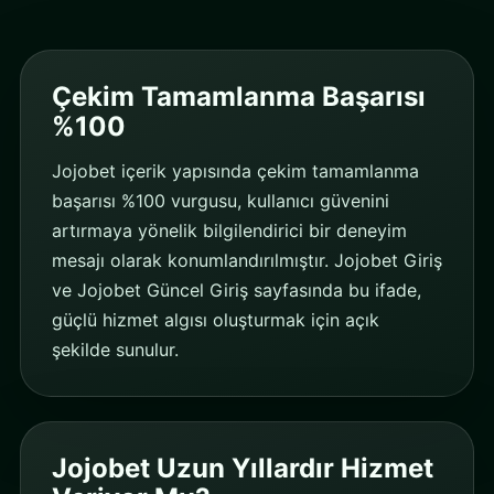
Çekim Tamamlanma Başarısı
%100
Jojobet içerik yapısında çekim tamamlanma
başarısı %100 vurgusu, kullanıcı güvenini
artırmaya yönelik bilgilendirici bir deneyim
mesajı olarak konumlandırılmıştır. Jojobet Giriş
ve Jojobet Güncel Giriş sayfasında bu ifade,
güçlü hizmet algısı oluşturmak için açık
şekilde sunulur.
Jojobet Uzun Yıllardır Hizmet