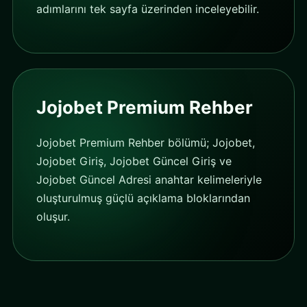
adımlarını tek sayfa üzerinden inceleyebilir.
Jojobet Premium Rehber
Jojobet Premium Rehber bölümü; Jojobet,
Jojobet Giriş, Jojobet Güncel Giriş ve
Jojobet Güncel Adresi anahtar kelimeleriyle
oluşturulmuş güçlü açıklama bloklarından
oluşur.