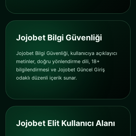
Jojobet Bilgi Güvenliği
Jojobet Bilgi Güvenliği, kullanıcıya açıklayıcı
metinler, doğru yönlendirme dili, 18+
bilgilendirmesi ve Jojobet Güncel Giriş
odaklı düzenli içerik sunar.
Jojobet Elit Kullanıcı Alanı