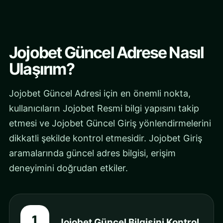
Jojobet Güncel Adrese Nasıl
Ulaşırım?
Jojobet Güncel Adresi için en önemli nokta,
kullanıcıların Jojobet Resmi bilgi yapısını takip
etmesi ve Jojobet Güncel Giriş yönlendirmelerini
dikkatli şekilde kontrol etmesidir. Jojobet Giriş
aramalarında güncel adres bilgisi, erişim
deneyimini doğrudan etkiler.
1
Jojobet Güncel Bilgisini Kontrol