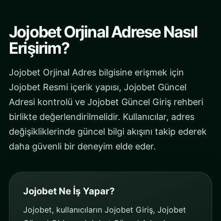
Jojobet Orjinal Adrese Nasıl
Erişirim?
Jojobet Orjinal Adres bilgisine erişmek için
Jojobet Resmi içerik yapısı, Jojobet Güncel
Adresi kontrolü ve Jojobet Güncel Giriş rehberi
birlikte değerlendirilmelidir. Kullanıcılar, adres
değişikliklerinde güncel bilgi akışını takip ederek
daha güvenli bir deneyim elde eder.
Jojobet Ne İş Yapar?
Jojobet, kullanıcıların Jojobet Giriş, Jojobet