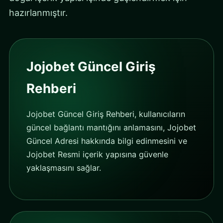
hazırlanmıştır.
Jojobet Güncel Giriş
Rehberi
Jojobet Güncel Giriş Rehberi, kullanıcıların
güncel bağlantı mantığını anlamasını, Jojobet
Güncel Adresi hakkında bilgi edinmesini ve
Jojobet Resmi içerik yapısına güvenle
yaklaşmasını sağlar.