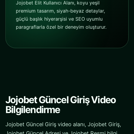
Jojobet Elit Kullanıcı Alanı, koyu yeşil
premium tasarım, siyah-beyaz detaylar,
güçlü başlık hiyerarşisi ve SEO uyumlu
paragraflarla özel bir deneyim oluşturur.
Jojobet Güncel Giriş Video
Bilgilendirme
Jojobet Güncel Giriş video alanı, Jojobet Giriş,
Jojobet Güncel Adresi ve Jojobet Resmi bilgi