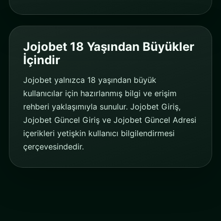
Jojobet 18 Yaşından Büyükler
İçindir
Jojobet yalnızca 18 yaşından büyük
kullanıcılar için hazırlanmış bilgi ve erişim
rehberi yaklaşımıyla sunulur. Jojobet Giriş,
Jojobet Güncel Giriş ve Jojobet Güncel Adresi
içerikleri yetişkin kullanıcı bilgilendirmesi
çerçevesindedir.