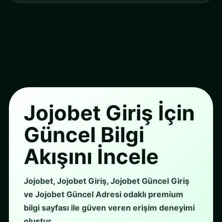
Jojobet Giriş İçin
Güncel Bilgi
Akışını İncele
Jojobet, Jojobet Giriş, Jojobet Güncel Giriş
ve Jojobet Güncel Adresi odaklı premium
bilgi sayfası ile güven veren erişim deneyimi
oluştur.