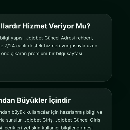
llardır Hizmet Veriyor Mu?
 bilgi yapısı, Jojobet Güncel Adresi rehberi,
ve 7/24 canlı destek hizmeti vurgusuyla uzun
ı öne çıkaran premium bir bilgi sayfası
ndan Büyükler İçindir
dan büyük kullanıcılar için hazırlanmış bilgi ve
la sunulur. Jojobet Giriş, Jojobet Güncel Giriş
içerikleri yetişkin kullanıcı bilgilendirmesi