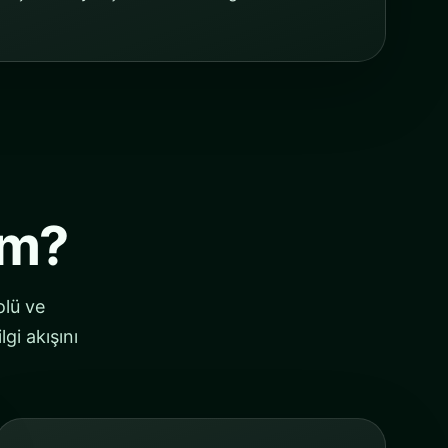
im?
olü ve
lgi akışını