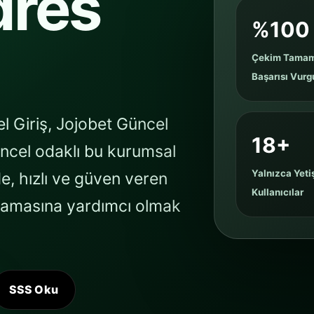
dres
%100
Çekim Tama
Başarısı Vurg
el Giriş, Jojobet Güncel
18+
ncel odaklı bu kurumsal
Yalnızca Yeti
ade, hızlı ve güven veren
Kullanıcılar
 anlamasına yardımcı olmak
SSS Oku