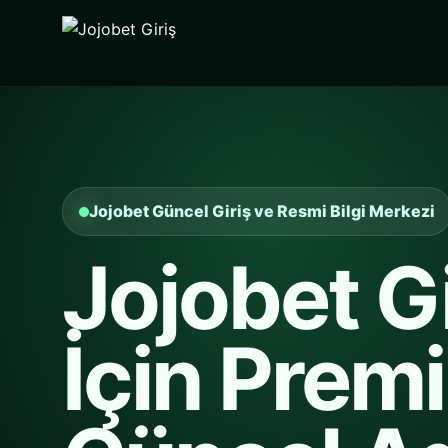
Jojobet Güncel Giriş ve Resmi Bilgi Merkezi
Jojobet Gi
İçin Prem