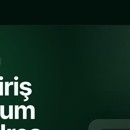
riş
ium