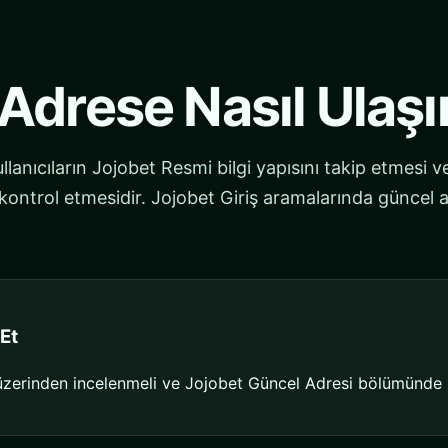
Adrese Nasıl Ulaşı
lanıcıların Jojobet Resmi bilgi yapısını takip etmesi v
e kontrol etmesidir. Jojobet Giriş aramalarında güncel 
 Et
 üzerinden incelenmeli ve Jojobet Güncel Adresi bölümünde b