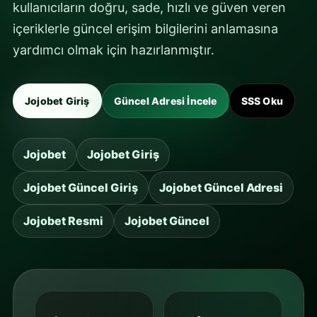
kullanıcıların doğru, sade, hızlı ve güven veren
içeriklerle güncel erişim bilgilerini anlamasına
yardımcı olmak için hazırlanmıştır.
Jojobet Giriş
Güncel Adresi İncele
SSS Oku
Jojobet
Jojobet Giriş
Jojobet Güncel Giriş
Jojobet Güncel Adresi
Jojobet Resmi
Jojobet Güncel