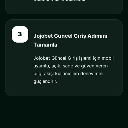
3
Jojobet Güncel Giriş Adımını
Tamamla
Jojobet Güncel Giriş işlemi için mobil
uyumlu, açık, sade ve güven veren
bilgi akışı kullanıcının deneyimini
güçlendirir.