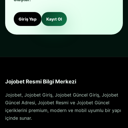
Giriş Yap
Kayıt Ol
Jojobet Resmi Bilgi Merkezi
Jojobet, Jojobet Giriş, Jojobet Güncel Giriş, Jojobet
Güncel Adresi, Jojobet Resmi ve Jojobet Güncel
içeriklerini premium, modern ve mobil uyumlu bir yapı
içinde sunar.