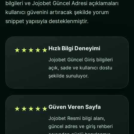
bilgileri ve Jojobet Güncel Adresi açıklamaları
kullanıcı güvenini artıracak şekilde yorum
snippet yapısıyla desteklenmiştir.
Hızlı Bilgi Deneyimi
★★★★★
Jojobet Güncel Giriş bilgileri
açık, sade ve kullanıcı dostu
şekilde sunuluyor.
Güven Veren Sayfa
★★★★★
Jojobet Resmi bilgi alanı,
güncel adres ve giriş rehberi