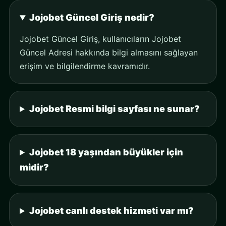
Jojobet Güncel Giriş nedir?
Jojobet Güncel Giriş, kullanıcıların Jojobet
Güncel Adresi hakkında bilgi almasını sağlayan
erişim ve bilgilendirme kavramıdır.
Jojobet Resmi bilgi sayfası ne sunar?
Jojobet 18 yaşından büyükler için
midir?
Jojobet canlı destek hizmeti var mı?