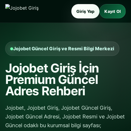
Giriş Yap
Kayıt Ol
Jojobet Güncel Giriş ve Resmi Bilgi Merkezi
Jojobet Giriş İçin
Premium Güncel
Adres Rehberi
Jojobet, Jojobet Giriş, Jojobet Güncel Giriş,
Jojobet Güncel Adresi, Jojobet Resmi ve Jojobet
Güncel odaklı bu kurumsal bilgi sayfası;