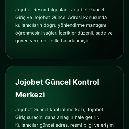
Jojobet Resmi bilgi alanı, Jojobet Güncel
Giriş ve Jojobet Güncel Adresi konusunda
kullanıcıların doğru yönlendirme mantığını
öğrenmesini sağlar. İçerikler düzenli, sade ve
güven veren bir dille hazırlanmıştır.
Jojobet Güncel Kontrol
Merkezi
Jojobet Güncel kontrol merkezi, Jojobet
Giriş sürecini daha anlaşılır hale getirir.
Kullanıcılar güncel adres, resmi bilgi ve erişim