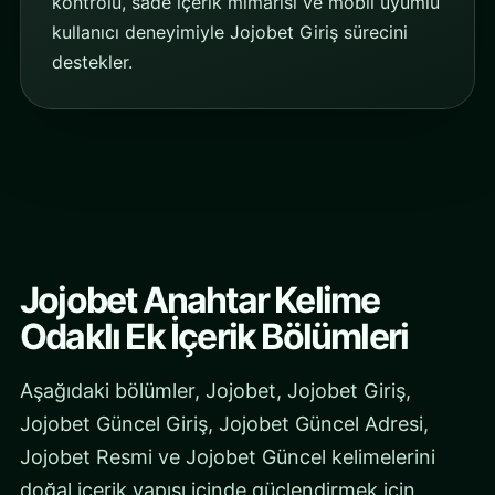
kontrolü, sade içerik mimarisi ve mobil uyumlu
kullanıcı deneyimiyle Jojobet Giriş sürecini
destekler.
Jojobet Anahtar Kelime
Odaklı Ek İçerik Bölümleri
Aşağıdaki bölümler, Jojobet, Jojobet Giriş,
Jojobet Güncel Giriş, Jojobet Güncel Adresi,
Jojobet Resmi ve Jojobet Güncel kelimelerini
doğal içerik yapısı içinde güçlendirmek için