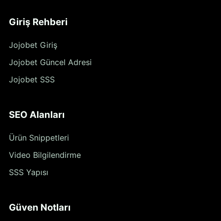
Giriş Rehberi
Jojobet Giriş
Jojobet Güncel Adresi
Jojobet SSS
SEO Alanları
Ürün Snippetleri
Video Bilgilendirme
SSS Yapısı
Güven Notları