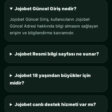
Jojobet Güncel Giriş nedir?
Jojobet Güncel Giriş, kullanıcıların Jojobet
Güncel Adresi hakkında bilgi almasını sağlayan
erişim ve bilgilendirme kavramıdır.
Jojobet Resmi bilgi sayfası ne sunar?
Jojobet 18 yaşından büyükler için
midir?
Jojobet canlı destek hizmeti var mı?