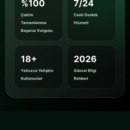
%100
7/24
Çekim
Canlı Destek
Tamamlanma
Hizmeti
Başarısı Vurgusu
18+
2026
Yalnızca Yetişkin
Güncel Bilgi
Kullanıcılar
Rehberi