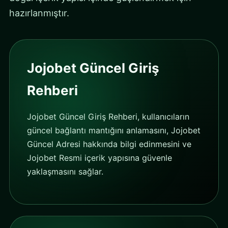
hazırlanmıştır.
Jojobet Güncel Giriş
Rehberi
Jojobet Güncel Giriş Rehberi, kullanıcıların
güncel bağlantı mantığını anlamasını, Jojobet
Güncel Adresi hakkında bilgi edinmesini ve
Jojobet Resmi içerik yapısına güvenle
yaklaşmasını sağlar.