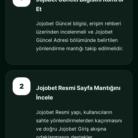
Et
Jojobet Güncel bilgisi, erişim rehberi
üzerinden incelenmeli ve Jojobet
Güncel Adresi bölümünde belirtilen
yönlendirme mantığı takip edilmelidir.
2
Jojobet Resmi Sayfa Mantığını
İncele
Jojobet Resmi yapı, kullanıcıların
sahte yönlendirmelerden kaçınmasını
ve doğru Jojobet Giriş akışına
odaklanmasını destekler.