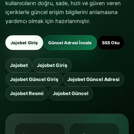
kullanıcıların doğru, sade, hızlı ve güven veren
içeriklerle güncel erişim bilgilerini anlamasına
yardımcı olmak için hazırlanmıştır.
Jojobet Giriş
Güncel Adresi İncele
SSS Oku
Jojobet
Jojobet Giriş
Jojobet Güncel Giriş
Jojobet Güncel Adresi
Jojobet Resmi
Jojobet Güncel