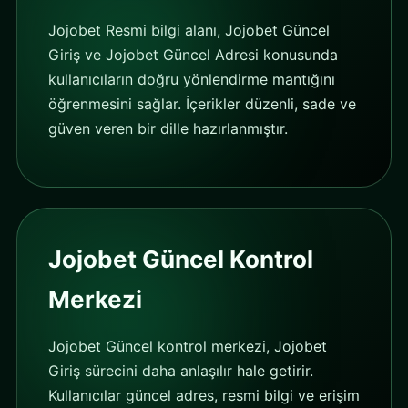
Jojobet Resmi bilgi alanı, Jojobet Güncel
Giriş ve Jojobet Güncel Adresi konusunda
kullanıcıların doğru yönlendirme mantığını
öğrenmesini sağlar. İçerikler düzenli, sade ve
güven veren bir dille hazırlanmıştır.
Jojobet Güncel Kontrol
Merkezi
Jojobet Güncel kontrol merkezi, Jojobet
Giriş sürecini daha anlaşılır hale getirir.
Kullanıcılar güncel adres, resmi bilgi ve erişim