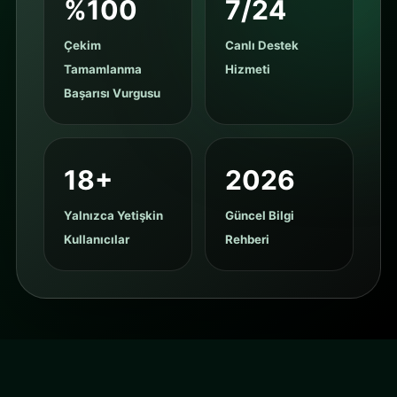
%100
7/24
Çekim
Canlı Destek
Tamamlanma
Hizmeti
Başarısı Vurgusu
18+
2026
Yalnızca Yetişkin
Güncel Bilgi
Kullanıcılar
Rehberi