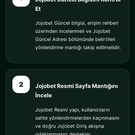
Et
Jojobet Güncel bilgisi, erişim rehberi
üzerinden incelenmeli ve Jojobet
Güncel Adresi bölümünde belirtilen
yönlendirme mantığı takip edilmelidir.
2
Jojobet Resmi Sayfa Mantığını
İncele
Jojobet Resmi yapı, kullanıcıların
sahte yönlendirmelerden kaçınmasını
ve doğru Jojobet Giriş akışına
odaklanmasını destekler.