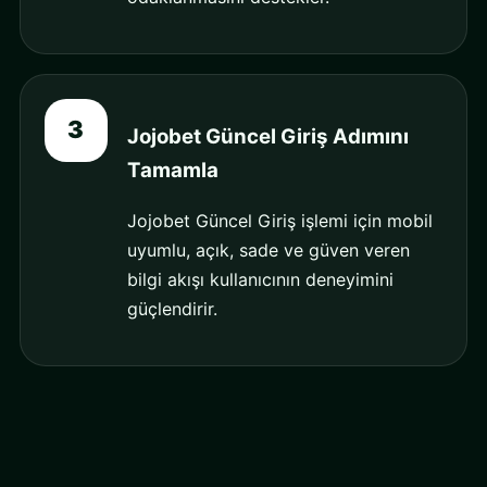
3
Jojobet Güncel Giriş Adımını
Tamamla
Jojobet Güncel Giriş işlemi için mobil
uyumlu, açık, sade ve güven veren
bilgi akışı kullanıcının deneyimini
güçlendirir.