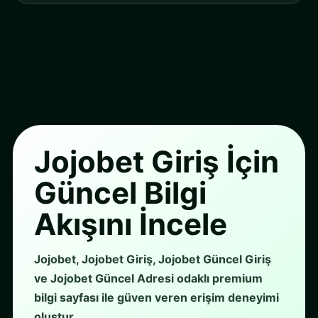
Jojobet Giriş İçin
Güncel Bilgi
Akışını İncele
Jojobet, Jojobet Giriş, Jojobet Güncel Giriş
ve Jojobet Güncel Adresi odaklı premium
bilgi sayfası ile güven veren erişim deneyimi
oluştur.