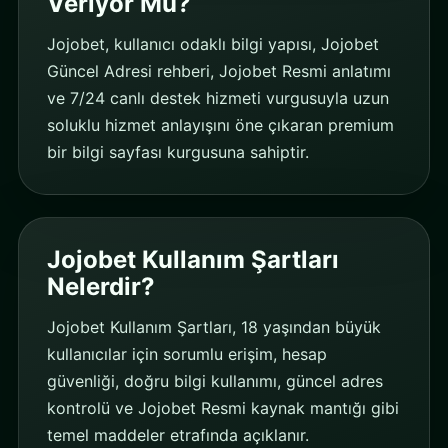
Veriyor Mu?
Jojobet, kullanıcı odaklı bilgi yapısı, Jojobet
Güncel Adresi rehberi, Jojobet Resmi anlatımı
ve 7/24 canlı destek hizmeti vurgusuyla uzun
soluklu hizmet anlayışını öne çıkaran premium
bir bilgi sayfası kurgusuna sahiptir.
Jojobet Kullanım Şartları
Nelerdir?
Jojobet Kullanım Şartları, 18 yaşından büyük
kullanıcılar için sorumlu erişim, hesap
güvenliği, doğru bilgi kullanımı, güncel adres
kontrolü ve Jojobet Resmi kaynak mantığı gibi
temel maddeler etrafında açıklanır.