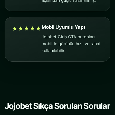
açısından güçlü hazırlanmış.
Mobil Uyumlu Yapı
★★★★★
Jojobet Giriş CTA butonları
mobilde görünür, hızlı ve rahat
kullanılabilir.
Jojobet Sıkça Sorulan Sorular