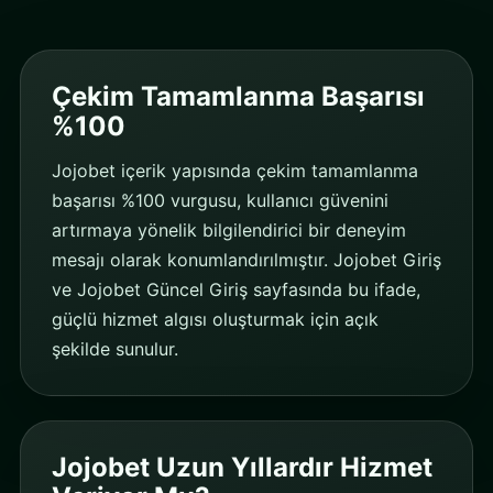
Çekim Tamamlanma Başarısı
%100
Jojobet içerik yapısında çekim tamamlanma
başarısı %100 vurgusu, kullanıcı güvenini
artırmaya yönelik bilgilendirici bir deneyim
mesajı olarak konumlandırılmıştır. Jojobet Giriş
ve Jojobet Güncel Giriş sayfasında bu ifade,
güçlü hizmet algısı oluşturmak için açık
şekilde sunulur.
Jojobet Uzun Yıllardır Hizmet