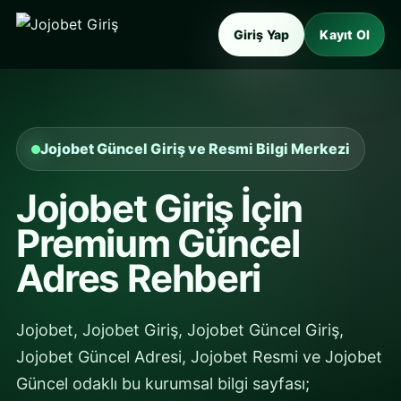
Giriş Yap
Kayıt Ol
Jojobet Güncel Giriş ve Resmi Bilgi Merkezi
Jojobet Giriş İçin
Premium Güncel
Adres Rehberi
Jojobet, Jojobet Giriş, Jojobet Güncel Giriş,
Jojobet Güncel Adresi, Jojobet Resmi ve Jojobet
Güncel odaklı bu kurumsal bilgi sayfası;