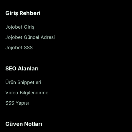
Giriş Rehberi
Jojobet Giriş
Jojobet Güncel Adresi
Jojobet SSS
SEO Alanları
Ürün Snippetleri
Video Bilgilendirme
SSS Yapısı
Güven Notları