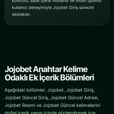
kontrolü, sade içerik mimarisi ve mobil uyumlu
kullanıcı deneyimiyle Jojobet Giriş sürecini
destekler.
Jojobet Anahtar Kelime
Odaklı Ek İçerik Bölümleri
Aşağıdaki bölümler, Jojobet, Jojobet Giriş,
Jojobet Güncel Giriş, Jojobet Güncel Adresi,
Jojobet Resmi ve Jojobet Güncel kelimelerini
doğal içerik yapısı içinde güçlendirmek için