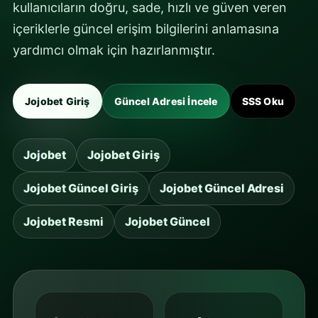
kullanıcıların doğru, sade, hızlı ve güven veren
içeriklerle güncel erişim bilgilerini anlamasına
yardımcı olmak için hazırlanmıştır.
Jojobet Giriş
Güncel Adresi İncele
SSS Oku
Jojobet
Jojobet Giriş
Jojobet Güncel Giriş
Jojobet Güncel Adresi
Jojobet Resmi
Jojobet Güncel