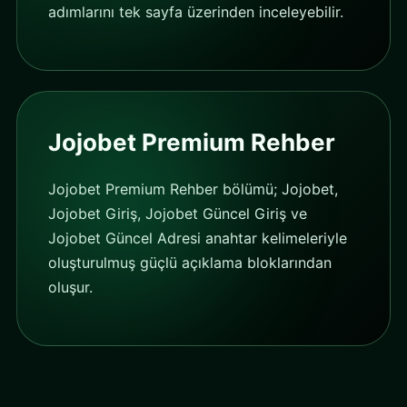
adımlarını tek sayfa üzerinden inceleyebilir.
Jojobet Premium Rehber
Jojobet Premium Rehber bölümü; Jojobet,
Jojobet Giriş, Jojobet Güncel Giriş ve
Jojobet Güncel Adresi anahtar kelimeleriyle
oluşturulmuş güçlü açıklama bloklarından
oluşur.