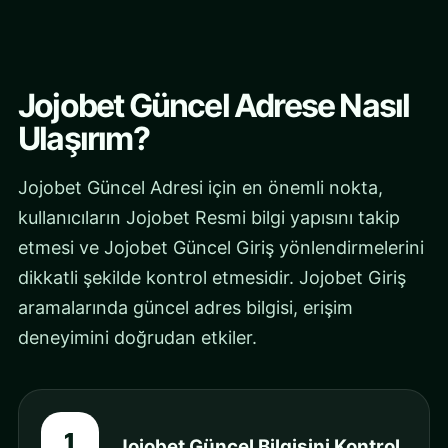
Jojobet Güncel Adrese Nasıl
Ulaşırım?
Jojobet Güncel Adresi için en önemli nokta,
kullanıcıların Jojobet Resmi bilgi yapısını takip
etmesi ve Jojobet Güncel Giriş yönlendirmelerini
dikkatli şekilde kontrol etmesidir. Jojobet Giriş
aramalarında güncel adres bilgisi, erişim
deneyimini doğrudan etkiler.
1
Jojobet Güncel Bilgisini Kontrol