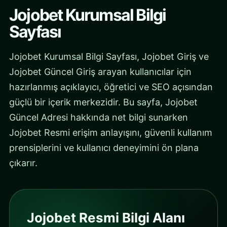
Jojobet Kurumsal Bilgi
Sayfası
Jojobet Kurumsal Bilgi Sayfası, Jojobet Giriş ve
Jojobet Güncel Giriş arayan kullanıcılar için
hazırlanmış açıklayıcı, öğretici ve SEO açısından
güçlü bir içerik merkezidir. Bu sayfa, Jojobet
Güncel Adresi hakkında net bilgi sunarken
Jojobet Resmi erişim anlayışını, güvenli kullanım
prensiplerini ve kullanıcı deneyimini ön plana
çıkarır.
Jojobet Resmi Bilgi Alanı