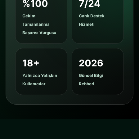
%100
7/24
Çekim
Canlı Destek
Tamamlanma
Hizmeti
Başarısı Vurgusu
18+
2026
Yalnızca Yetişkin
Güncel Bilgi
Kullanıcılar
Rehberi