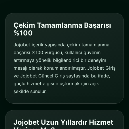
Çekim Tamamlanma Başarısı
%100
Jojobet içerik yapısında çekim tamamlanma
başarısı %100 vurgusu, kullanıcı güvenini
artırmaya yönelik bilgilendirici bir deneyim
mesajı olarak konumlandırılmıştır. Jojobet Giriş
ve Jojobet Güncel Giriş sayfasında bu ifade,
güçlü hizmet algısı oluşturmak için açık
şekilde sunulur.
Jojobet Uzun Yıllardır Hizmet