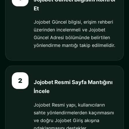
Et
Jojobet Güncel bilgisi, erişim rehberi
üzerinden incelenmeli ve Jojobet
Güncel Adresi bölümünde belirtilen
yönlendirme mantığı takip edilmelidir.
2
Jojobet Resmi Sayfa Mantığını
İncele
Jojobet Resmi yapı, kullanıcıların
sahte yönlendirmelerden kaçınmasını
ve doğru Jojobet Giriş akışına
odaklanmasını destekler.