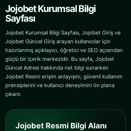
Jojobet Kurumsal Bilgi
Sayfası
Jojobet Kurumsal Bilgi Sayfası, Jojobet Giriş ve
Jojobet Güncel Giriş arayan kullanıcılar için
hazırlanmış açıklayıcı, öğretici ve SEO açısından
güçlü bir içerik merkezidir. Bu sayfa, Jojobet
Güncel Adresi hakkında net bilgi sunarken
Jojobet Resmi erişim anlayışını, güvenli kullanım
prensiplerini ve kullanıcı deneyimini ön plana
çıkarır.
Jojobet Resmi Bilgi Alanı