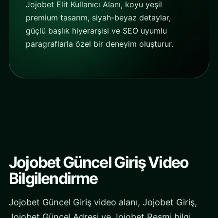
Jojobet Elit Kullanıcı Alanı, koyu yeşil
premium tasarım, siyah-beyaz detaylar,
güçlü başlık hiyerarşisi ve SEO uyumlu
paragraflarla özel bir deneyim oluşturur.
Jojobet Güncel Giriş Video
Bilgilendirme
Jojobet Güncel Giriş video alanı, Jojobet Giriş,
Jojobet Güncel Adresi ve Jojobet Resmi bilgi