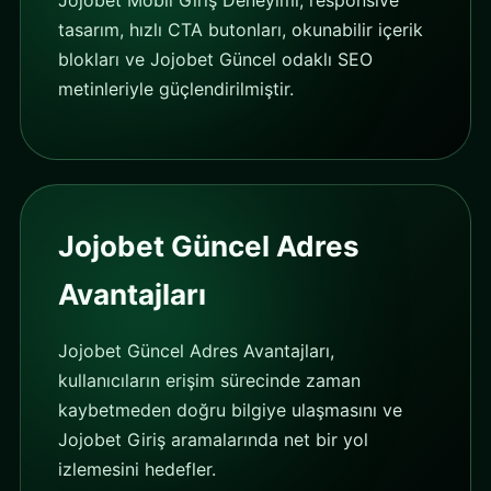
Jojobet Mobil Giriş Deneyimi, responsive
tasarım, hızlı CTA butonları, okunabilir içerik
blokları ve Jojobet Güncel odaklı SEO
metinleriyle güçlendirilmiştir.
Jojobet Güncel Adres
Avantajları
Jojobet Güncel Adres Avantajları,
kullanıcıların erişim sürecinde zaman
kaybetmeden doğru bilgiye ulaşmasını ve
Jojobet Giriş aramalarında net bir yol
izlemesini hedefler.