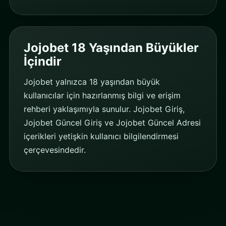
Jojobet 18 Yaşından Büyükler
İçindir
Jojobet yalnızca 18 yaşından büyük
kullanıcılar için hazırlanmış bilgi ve erişim
rehberi yaklaşımıyla sunulur. Jojobet Giriş,
Jojobet Güncel Giriş ve Jojobet Güncel Adresi
içerikleri yetişkin kullanıcı bilgilendirmesi
çerçevesindedir.