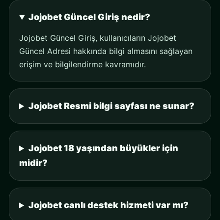
Jojobet Güncel Giriş nedir?
Jojobet Güncel Giriş, kullanıcıların Jojobet
Güncel Adresi hakkında bilgi almasını sağlayan
erişim ve bilgilendirme kavramıdır.
Jojobet Resmi bilgi sayfası ne sunar?
Jojobet 18 yaşından büyükler için
midir?
Jojobet canlı destek hizmeti var mı?