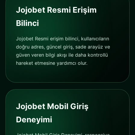
Jojobet Resmi Erişim
Bilinci
Jojobet Resmi erişim bilinci, kullanıcıların
doğru adres, güncel giriş, sade arayüz ve
güven veren bilgi akışı ile daha kontrollü
hareket etmesine yardımcı olur.
Jojobet Mobil Giriş
Deneyimi