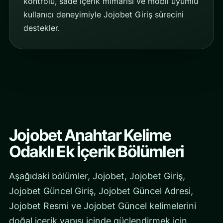
kontrolü, sade içerik mimarisi ve mobil uyumlu
kullanıcı deneyimiyle Jojobet Giriş sürecini
destekler.
Jojobet Anahtar Kelime
Odaklı Ek İçerik Bölümleri
Aşağıdaki bölümler, Jojobet, Jojobet Giriş,
Jojobet Güncel Giriş, Jojobet Güncel Adresi,
Jojobet Resmi ve Jojobet Güncel kelimelerini
doğal içerik yapısı içinde güçlendirmek için