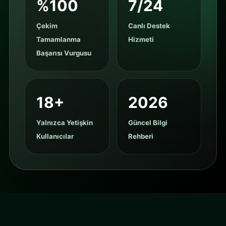
%100
7/24
Çekim
Canlı Destek
Tamamlanma
Hizmeti
Başarısı Vurgusu
18+
2026
Yalnızca Yetişkin
Güncel Bilgi
Kullanıcılar
Rehberi