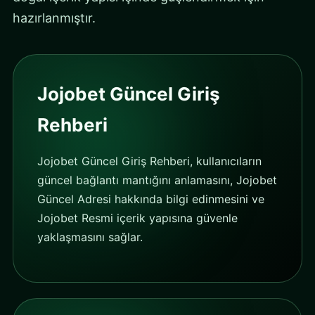
hazırlanmıştır.
Jojobet Güncel Giriş
Rehberi
Jojobet Güncel Giriş Rehberi, kullanıcıların
güncel bağlantı mantığını anlamasını, Jojobet
Güncel Adresi hakkında bilgi edinmesini ve
Jojobet Resmi içerik yapısına güvenle
yaklaşmasını sağlar.