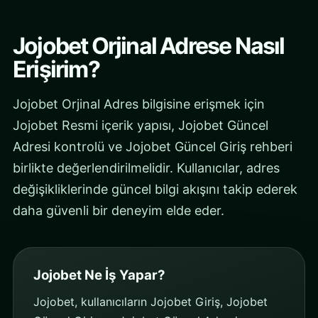
Jojobet Orjinal Adrese Nasıl
Erişirim?
Jojobet Orjinal Adres bilgisine erişmek için
Jojobet Resmi içerik yapısı, Jojobet Güncel
Adresi kontrolü ve Jojobet Güncel Giriş rehberi
birlikte değerlendirilmelidir. Kullanıcılar, adres
değişikliklerinde güncel bilgi akışını takip ederek
daha güvenli bir deneyim elde eder.
Jojobet Ne İş Yapar?
Jojobet, kullanıcıların Jojobet Giriş, Jojobet