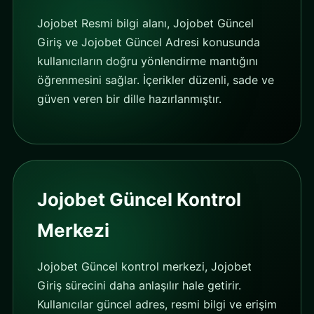
Jojobet Resmi bilgi alanı, Jojobet Güncel
Giriş ve Jojobet Güncel Adresi konusunda
kullanıcıların doğru yönlendirme mantığını
öğrenmesini sağlar. İçerikler düzenli, sade ve
güven veren bir dille hazırlanmıştır.
Jojobet Güncel Kontrol
Merkezi
Jojobet Güncel kontrol merkezi, Jojobet
Giriş sürecini daha anlaşılır hale getirir.
Kullanıcılar güncel adres, resmi bilgi ve erişim