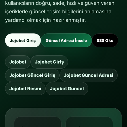
kullanıcıların doğru, sade, hızlı ve güven veren
içeriklerle güncel erişim bilgilerini anlamasına
yardımcı olmak için hazırlanmıştır.
Jojobet Giriş
Güncel Adresi İncele
SSS Oku
Jojobet
Jojobet Giriş
Jojobet Güncel Giriş
Jojobet Güncel Adresi
Jojobet Resmi
Jojobet Güncel