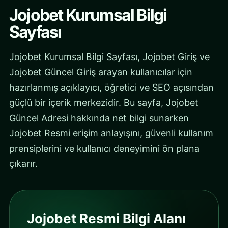
Jojobet Kurumsal Bilgi
Sayfası
Jojobet Kurumsal Bilgi Sayfası, Jojobet Giriş ve
Jojobet Güncel Giriş arayan kullanıcılar için
hazırlanmış açıklayıcı, öğretici ve SEO açısından
güçlü bir içerik merkezidir. Bu sayfa, Jojobet
Güncel Adresi hakkında net bilgi sunarken
Jojobet Resmi erişim anlayışını, güvenli kullanım
prensiplerini ve kullanıcı deneyimini ön plana
çıkarır.
Jojobet Resmi Bilgi Alanı