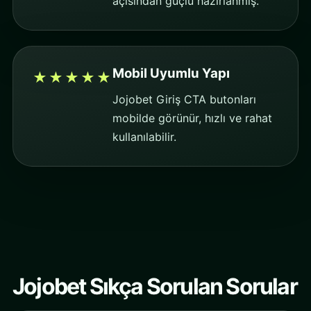
açısından güçlü hazırlanmış.
Mobil Uyumlu Yapı
★★★★★
Jojobet Giriş CTA butonları
mobilde görünür, hızlı ve rahat
kullanılabilir.
Jojobet Sıkça Sorulan Sorular