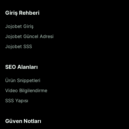
Giriş Rehberi
Jojobet Giriş
Jojobet Güncel Adresi
Jojobet SSS
SEO Alanları
Ürün Snippetleri
Video Bilgilendirme
SSS Yapısı
Güven Notları