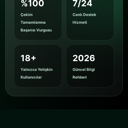
%100
7/24
Çekim
Canlı Destek
Tamamlanma
Hizmeti
Başarısı Vurgusu
18+
2026
Yalnızca Yetişkin
Güncel Bilgi
Kullanıcılar
Rehberi