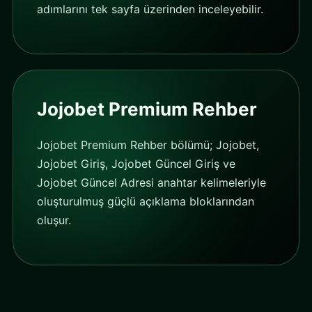
adımlarını tek sayfa üzerinden inceleyebilir.
Jojobet Premium Rehber
Jojobet Premium Rehber bölümü; Jojobet,
Jojobet Giriş, Jojobet Güncel Giriş ve
Jojobet Güncel Adresi anahtar kelimeleriyle
oluşturulmuş güçlü açıklama bloklarından
oluşur.