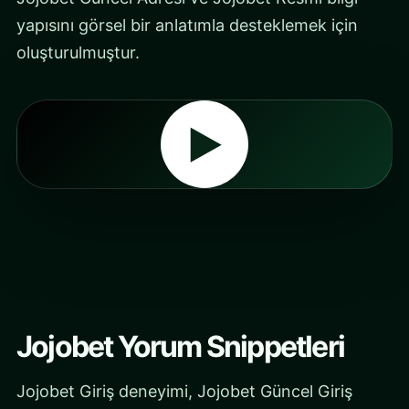
yapısını görsel bir anlatımla desteklemek için
oluşturulmuştur.
▶
Jojobet Yorum Snippetleri
Jojobet Giriş deneyimi, Jojobet Güncel Giriş