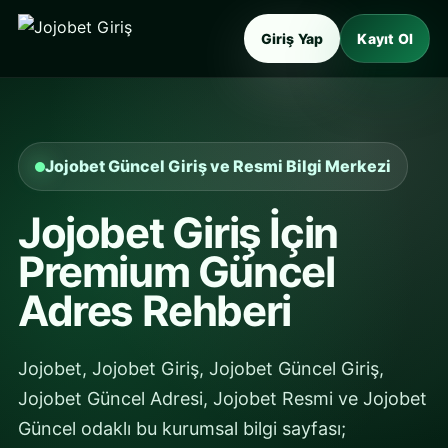
Giriş Yap
Kayıt Ol
Jojobet Güncel Giriş ve Resmi Bilgi Merkezi
Jojobet Giriş İçin
Premium Güncel
Adres Rehberi
Jojobet, Jojobet Giriş, Jojobet Güncel Giriş,
Jojobet Güncel Adresi, Jojobet Resmi ve Jojobet
Güncel odaklı bu kurumsal bilgi sayfası;