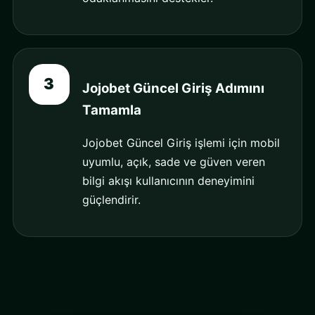
3
Jojobet Güncel Giriş Adımını
Tamamla
Jojobet Güncel Giriş işlemi için mobil
uyumlu, açık, sade ve güven veren
bilgi akışı kullanıcının deneyimini
güçlendirir.