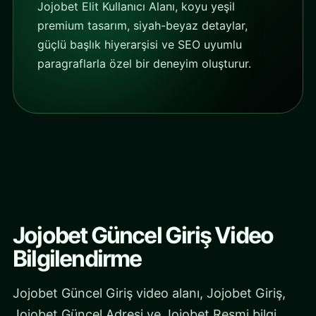
Jojobet Elit Kullanıcı Alanı, koyu yeşil
premium tasarım, siyah-beyaz detaylar,
güçlü başlık hiyerarşisi ve SEO uyumlu
paragraflarla özel bir deneyim oluşturur.
Jojobet Güncel Giriş Video
Bilgilendirme
Jojobet Güncel Giriş video alanı, Jojobet Giriş,
Jojobet Güncel Adresi ve Jojobet Resmi bilgi