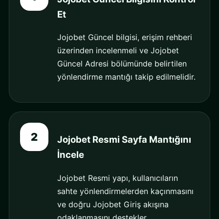
Et
Jojobet Güncel bilgisi, erişim rehberi
üzerinden incelenmeli ve Jojobet
Güncel Adresi bölümünde belirtilen
yönlendirme mantığı takip edilmelidir.
2
Jojobet Resmi Sayfa Mantığını
İncele
Jojobet Resmi yapı, kullanıcıların
sahte yönlendirmelerden kaçınmasını
ve doğru Jojobet Giriş akışına
odaklanmasını destekler.