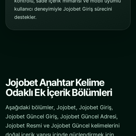
kontrolü, sade içerik mimarisi ve mobil uyumlu
kullanıcı deneyimiyle Jojobet Giriş sürecini
destekler.
Jojobet Anahtar Kelime
Odaklı Ek İçerik Bölümleri
Aşağıdaki bölümler, Jojobet, Jojobet Giriş,
Jojobet Güncel Giriş, Jojobet Güncel Adresi,
Jojobet Resmi ve Jojobet Güncel kelimelerini
doğal içerik yapısı içinde güçlendirmek için