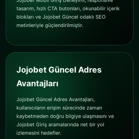
Jojobet Mobil Giriş Deneyimi, responsive
tasarım, hızlı CTA butonları, okunabilir içerik
blokları ve Jojobet Güncel odaklı SEO
metinleriyle güçlendirilmiştir.
Jojobet Güncel Adres
Avantajları
Jojobet Güncel Adres Avantajları,
kullanıcıların erişim sürecinde zaman
kaybetmeden doğru bilgiye ulaşmasını ve
Jojobet Giriş aramalarında net bir yol
izlemesini hedefler.