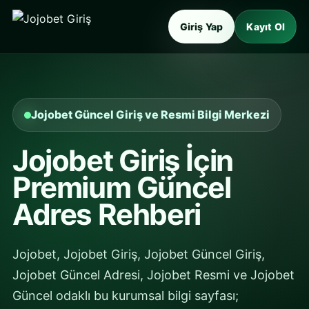
Giriş Yap
Kayıt Ol
Jojobet Güncel Giriş ve Resmi Bilgi Merkezi
Jojobet Giriş İçin
Premium Güncel
Adres Rehberi
Jojobet, Jojobet Giriş, Jojobet Güncel Giriş,
Jojobet Güncel Adresi, Jojobet Resmi ve Jojobet
Güncel odaklı bu kurumsal bilgi sayfası;