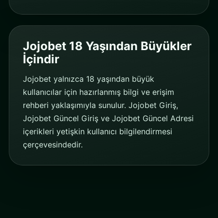
Jojobet 18 Yaşından Büyükler
İçindir
Jojobet yalnızca 18 yaşından büyük
kullanıcılar için hazırlanmış bilgi ve erişim
rehberi yaklaşımıyla sunulur. Jojobet Giriş,
Jojobet Güncel Giriş ve Jojobet Güncel Adresi
içerikleri yetişkin kullanıcı bilgilendirmesi
çerçevesindedir.