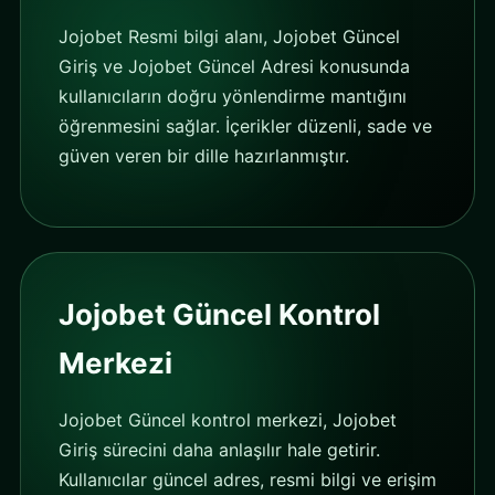
Jojobet Resmi bilgi alanı, Jojobet Güncel
Giriş ve Jojobet Güncel Adresi konusunda
kullanıcıların doğru yönlendirme mantığını
öğrenmesini sağlar. İçerikler düzenli, sade ve
güven veren bir dille hazırlanmıştır.
Jojobet Güncel Kontrol
Merkezi
Jojobet Güncel kontrol merkezi, Jojobet
Giriş sürecini daha anlaşılır hale getirir.
Kullanıcılar güncel adres, resmi bilgi ve erişim