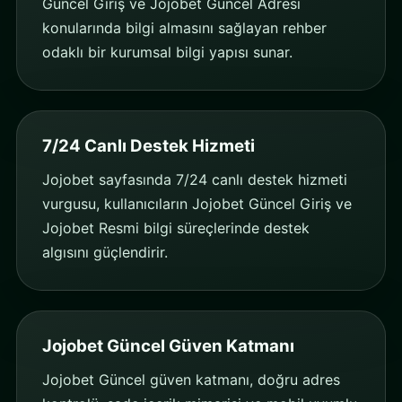
Güncel Giriş ve Jojobet Güncel Adresi
konularında bilgi almasını sağlayan rehber
odaklı bir kurumsal bilgi yapısı sunar.
7/24 Canlı Destek Hizmeti
Jojobet sayfasında 7/24 canlı destek hizmeti
vurgusu, kullanıcıların Jojobet Güncel Giriş ve
Jojobet Resmi bilgi süreçlerinde destek
algısını güçlendirir.
Jojobet Güncel Güven Katmanı
Jojobet Güncel güven katmanı, doğru adres