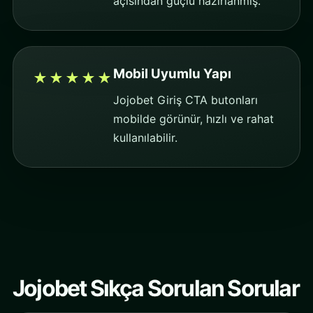
açısından güçlü hazırlanmış.
Mobil Uyumlu Yapı
★★★★★
Jojobet Giriş CTA butonları
mobilde görünür, hızlı ve rahat
kullanılabilir.
Jojobet Sıkça Sorulan Sorular