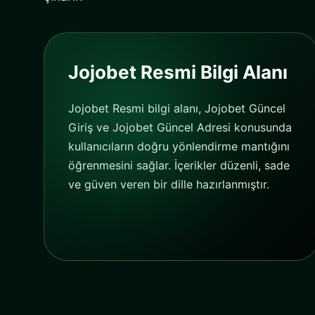
Jojobet Resmi Bilgi Alanı
Jojobet Resmi bilgi alanı, Jojobet Güncel
Giriş ve Jojobet Güncel Adresi konusunda
kullanıcıların doğru yönlendirme mantığını
öğrenmesini sağlar. İçerikler düzenli, sade
ve güven veren bir dille hazırlanmıştır.