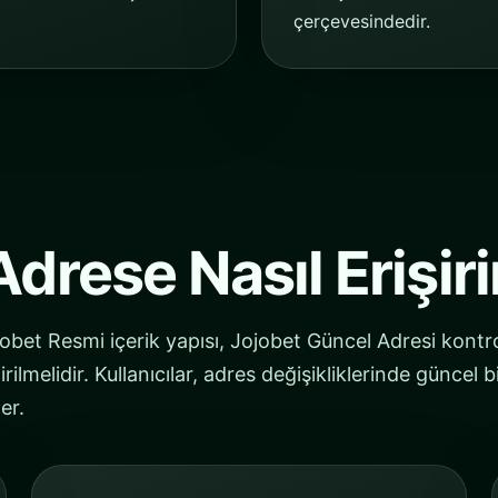
çerçevesindedir.
Adrese Nasıl Erişir
ojobet Resmi içerik yapısı, Jojobet Güncel Adresi kontr
ilmelidir. Kullanıcılar, adres değişikliklerinde güncel bi
er.