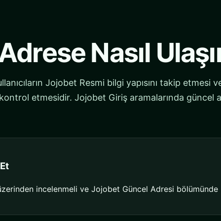
Adrese Nasıl Ulaşı
lanıcıların Jojobet Resmi bilgi yapısını takip etmesi v
e kontrol etmesidir. Jojobet Giriş aramalarında güncel 
 Et
 üzerinden incelenmeli ve Jojobet Güncel Adresi bölümünde b