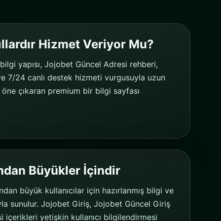
llardır Hizmet Veriyor Mu?
 bilgi yapısı, Jojobet Güncel Adresi rehberi,
ve 7/24 canlı destek hizmeti vurgusuyla uzun
ı öne çıkaran premium bir bilgi sayfası
ndan Büyükler İçindir
dan büyük kullanıcılar için hazırlanmış bilgi ve
la sunulur. Jojobet Giriş, Jojobet Güncel Giriş
içerikleri yetişkin kullanıcı bilgilendirmesi