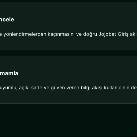
ncele
hte yönlendirmelerden kaçınmasını ve doğru Jojobet Giriş ak
Tamamla
uyumlu, açık, sade ve güven veren bilgi akışı kullanıcının de