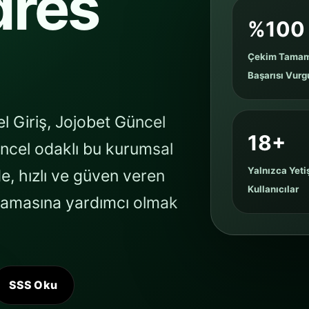
dres
%100
Çekim Tama
Başarısı Vurg
el Giriş, Jojobet Güncel
18+
ncel odaklı bu kurumsal
Yalnızca Yeti
ade, hızlı ve güven veren
Kullanıcılar
 anlamasına yardımcı olmak
SSS Oku