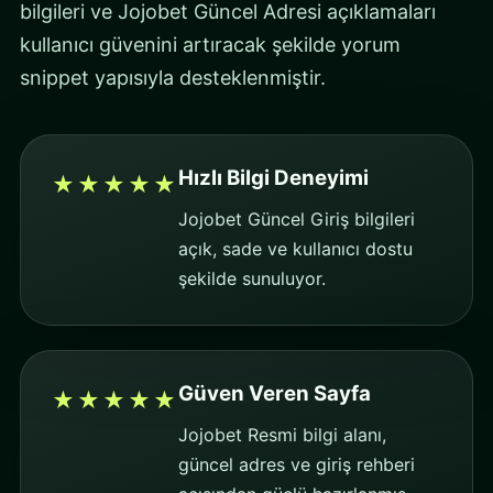
bilgileri ve Jojobet Güncel Adresi açıklamaları
kullanıcı güvenini artıracak şekilde yorum
snippet yapısıyla desteklenmiştir.
Hızlı Bilgi Deneyimi
★★★★★
Jojobet Güncel Giriş bilgileri
açık, sade ve kullanıcı dostu
şekilde sunuluyor.
Güven Veren Sayfa
★★★★★
Jojobet Resmi bilgi alanı,
güncel adres ve giriş rehberi