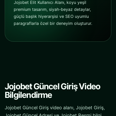
Jojobet Elit Kullanıcı Alanı, koyu yeşil
premium tasarım, siyah-beyaz detaylar,
güçlü başlık hiyerarşisi ve SEO uyumlu
paragraflarla özel bir deneyim oluşturur.
Jojobet Güncel Giriş Video
Bilgilendirme
Jojobet Güncel Giriş video alanı, Jojobet Giriş,
Jojobet Güncel Adresi ve Jojobet Resmi bilgi