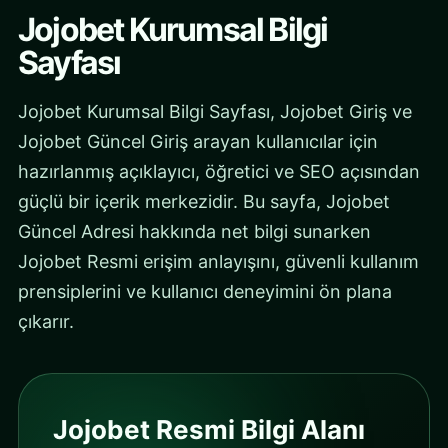
Jojobet Kurumsal Bilgi
Sayfası
Jojobet Kurumsal Bilgi Sayfası, Jojobet Giriş ve
Jojobet Güncel Giriş arayan kullanıcılar için
hazırlanmış açıklayıcı, öğretici ve SEO açısından
güçlü bir içerik merkezidir. Bu sayfa, Jojobet
Güncel Adresi hakkında net bilgi sunarken
Jojobet Resmi erişim anlayışını, güvenli kullanım
prensiplerini ve kullanıcı deneyimini ön plana
çıkarır.
Jojobet Resmi Bilgi Alanı