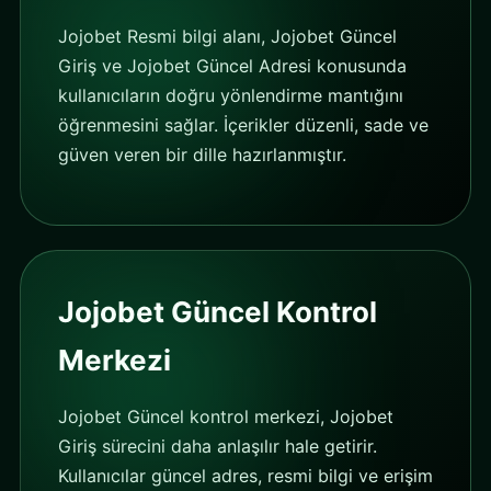
Jojobet Resmi bilgi alanı, Jojobet Güncel
Giriş ve Jojobet Güncel Adresi konusunda
kullanıcıların doğru yönlendirme mantığını
öğrenmesini sağlar. İçerikler düzenli, sade ve
güven veren bir dille hazırlanmıştır.
Jojobet Güncel Kontrol
Merkezi
Jojobet Güncel kontrol merkezi, Jojobet
Giriş sürecini daha anlaşılır hale getirir.
Kullanıcılar güncel adres, resmi bilgi ve erişim