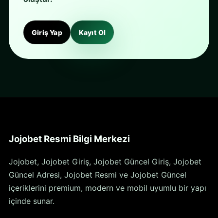
Giriş Yap
Kayıt Ol
Jojobet Resmi Bilgi Merkezi
Jojobet, Jojobet Giriş, Jojobet Güncel Giriş, Jojobet
Güncel Adresi, Jojobet Resmi ve Jojobet Güncel
içeriklerini premium, modern ve mobil uyumlu bir yapı
içinde sunar.