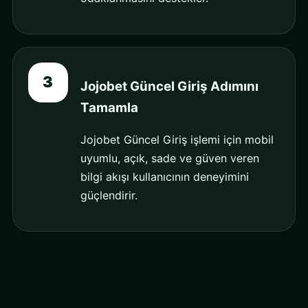
3
Jojobet Güncel Giriş Adımını
Tamamla
Jojobet Güncel Giriş işlemi için mobil
uyumlu, açık, sade ve güven veren
bilgi akışı kullanıcının deneyimini
güçlendirir.