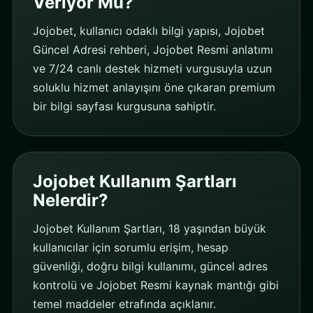
Veriyor Mu?
Jojobet, kullanıcı odaklı bilgi yapısı, Jojobet
Güncel Adresi rehberi, Jojobet Resmi anlatımı
ve 7/24 canlı destek hizmeti vurgusuyla uzun
soluklu hizmet anlayışını öne çıkaran premium
bir bilgi sayfası kurgusuna sahiptir.
Jojobet Kullanım Şartları
Nelerdir?
Jojobet Kullanım Şartları, 18 yaşından büyük
kullanıcılar için sorumlu erişim, hesap
güvenliği, doğru bilgi kullanımı, güncel adres
kontrolü ve Jojobet Resmi kaynak mantığı gibi
temel maddeler etrafında açıklanır.