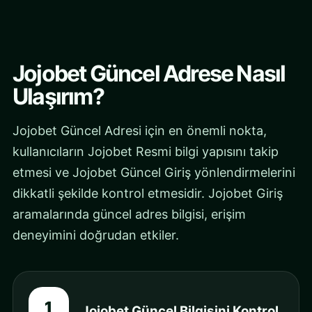
Jojobet Güncel Adrese Nasıl
Ulaşırım?
Jojobet Güncel Adresi için en önemli nokta,
kullanıcıların Jojobet Resmi bilgi yapısını takip
etmesi ve Jojobet Güncel Giriş yönlendirmelerini
dikkatli şekilde kontrol etmesidir. Jojobet Giriş
aramalarında güncel adres bilgisi, erişim
deneyimini doğrudan etkiler.
1
Jojobet Güncel Bilgisini Kontrol