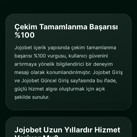
Çekim Tamamlanma Başarısı
%100
Jojobet içerik yapısında çekim tamamlanma
başarısı %100 vurgusu, kullanıcı güvenini
artırmaya yönelik bilgilendirici bir deneyim
mesajı olarak konumlandırılmıştır. Jojobet Giriş
ve Jojobet Güncel Giriş sayfasında bu ifade,
güçlü hizmet algısı oluşturmak için açık
şekilde sunulur.
Jojobet Uzun Yıllardır Hizmet