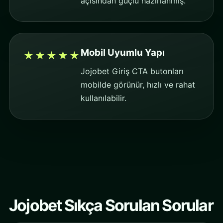
açısından güçlü hazırlanmış.
Mobil Uyumlu Yapı
★★★★★
Jojobet Giriş CTA butonları
mobilde görünür, hızlı ve rahat
kullanılabilir.
Jojobet Sıkça Sorulan Sorular