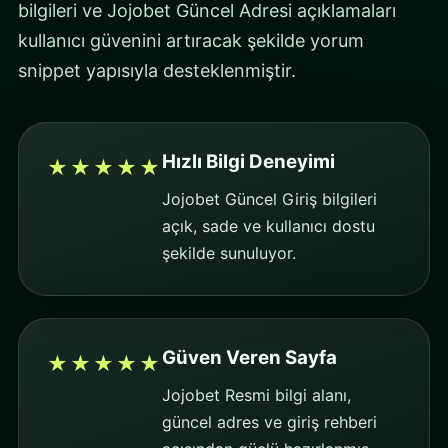
bilgileri ve Jojobet Güncel Adresi açıklamaları
kullanıcı güvenini artıracak şekilde yorum
snippet yapısıyla desteklenmiştir.
Hızlı Bilgi Deneyimi
★★★★★
Jojobet Güncel Giriş bilgileri
açık, sade ve kullanıcı dostu
şekilde sunuluyor.
Güven Veren Sayfa
★★★★★
Jojobet Resmi bilgi alanı,
güncel adres ve giriş rehberi