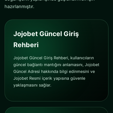
hazırlanmıştır.
Jojobet Güncel Giriş
Rehberi
Jojobet Güncel Giriş Rehberi, kullanıcıların
güncel bağlantı mantığını anlamasını, Jojobet
Güncel Adresi hakkında bilgi edinmesini ve
Jojobet Resmi içerik yapısına güvenle
yaklaşmasını sağlar.