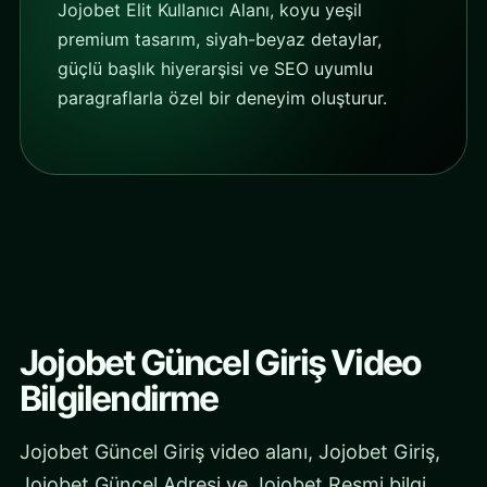
Jojobet Elit Kullanıcı Alanı, koyu yeşil
premium tasarım, siyah-beyaz detaylar,
güçlü başlık hiyerarşisi ve SEO uyumlu
paragraflarla özel bir deneyim oluşturur.
Jojobet Güncel Giriş Video
Bilgilendirme
Jojobet Güncel Giriş video alanı, Jojobet Giriş,
Jojobet Güncel Adresi ve Jojobet Resmi bilgi