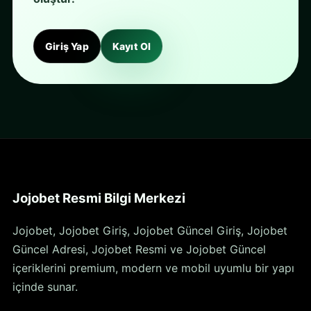
Giriş Yap
Kayıt Ol
Jojobet Resmi Bilgi Merkezi
Jojobet, Jojobet Giriş, Jojobet Güncel Giriş, Jojobet
Güncel Adresi, Jojobet Resmi ve Jojobet Güncel
içeriklerini premium, modern ve mobil uyumlu bir yapı
içinde sunar.