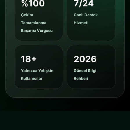
%100
7/24
Çekim
Canlı Destek
Tamamlanma
Hizmeti
Başarısı Vurgusu
18+
2026
Yalnızca Yetişkin
Güncel Bilgi
Kullanıcılar
Rehberi