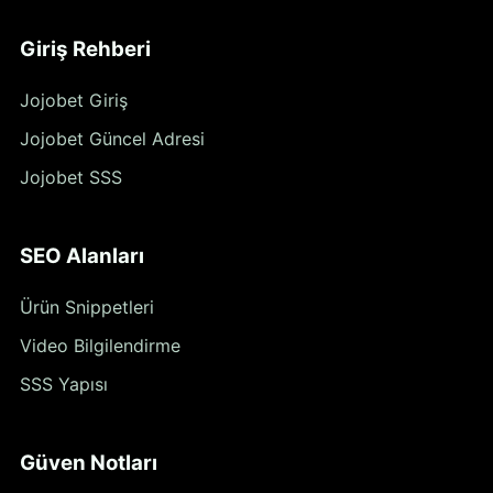
Giriş Rehberi
Jojobet Giriş
Jojobet Güncel Adresi
Jojobet SSS
SEO Alanları
Ürün Snippetleri
Video Bilgilendirme
SSS Yapısı
Güven Notları