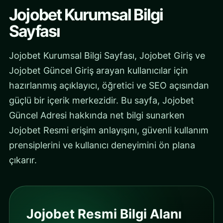
Jojobet Kurumsal Bilgi
Sayfası
Jojobet Kurumsal Bilgi Sayfası, Jojobet Giriş ve
Jojobet Güncel Giriş arayan kullanıcılar için
hazırlanmış açıklayıcı, öğretici ve SEO açısından
güçlü bir içerik merkezidir. Bu sayfa, Jojobet
Güncel Adresi hakkında net bilgi sunarken
Jojobet Resmi erişim anlayışını, güvenli kullanım
prensiplerini ve kullanıcı deneyimini ön plana
çıkarır.
Jojobet Resmi Bilgi Alanı