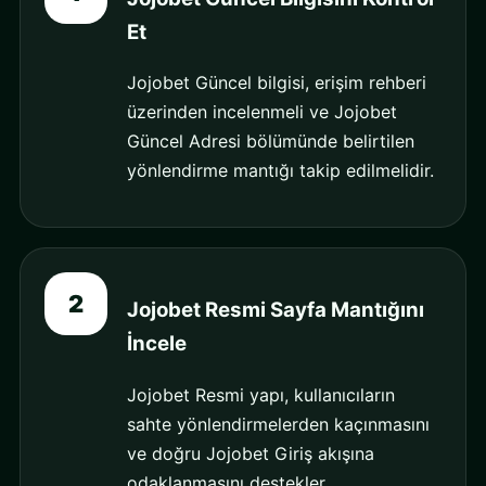
Et
Jojobet Güncel bilgisi, erişim rehberi
üzerinden incelenmeli ve Jojobet
Güncel Adresi bölümünde belirtilen
yönlendirme mantığı takip edilmelidir.
2
Jojobet Resmi Sayfa Mantığını
İncele
Jojobet Resmi yapı, kullanıcıların
sahte yönlendirmelerden kaçınmasını
ve doğru Jojobet Giriş akışına
odaklanmasını destekler.