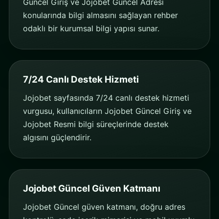
Güncel Giriş ve Jojobet Güncel Adresi
konularında bilgi almasını sağlayan rehber
odaklı bir kurumsal bilgi yapısı sunar.
7/24 Canlı Destek Hizmeti
Jojobet sayfasında 7/24 canlı destek hizmeti
vurgusu, kullanıcıların Jojobet Güncel Giriş ve
Jojobet Resmi bilgi süreçlerinde destek
algısını güçlendirir.
Jojobet Güncel Güven Katmanı
Jojobet Güncel güven katmanı, doğru adres