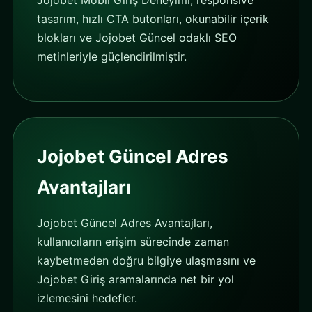
Jojobet Mobil Giriş Deneyimi, responsive
tasarım, hızlı CTA butonları, okunabilir içerik
blokları ve Jojobet Güncel odaklı SEO
metinleriyle güçlendirilmiştir.
Jojobet Güncel Adres
Avantajları
Jojobet Güncel Adres Avantajları,
kullanıcıların erişim sürecinde zaman
kaybetmeden doğru bilgiye ulaşmasını ve
Jojobet Giriş aramalarında net bir yol
izlemesini hedefler.