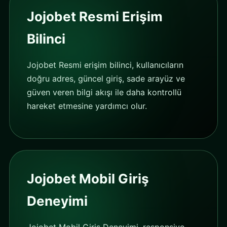
Jojobet Resmi Erişim
Bilinci
Jojobet Resmi erişim bilinci, kullanıcıların
doğru adres, güncel giriş, sade arayüz ve
güven veren bilgi akışı ile daha kontrollü
hareket etmesine yardımcı olur.
Jojobet Mobil Giriş
Deneyimi