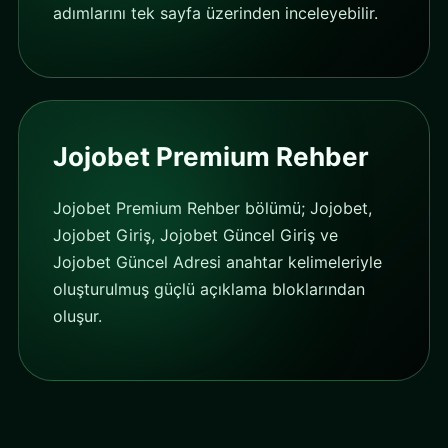
adımlarını tek sayfa üzerinden inceleyebilir.
Jojobet Premium Rehber
Jojobet Premium Rehber bölümü; Jojobet,
Jojobet Giriş, Jojobet Güncel Giriş ve
Jojobet Güncel Adresi anahtar kelimeleriyle
oluşturulmuş güçlü açıklama bloklarından
oluşur.