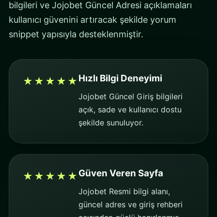
bilgileri ve Jojobet Güncel Adresi açıklamaları
kullanıcı güvenini artıracak şekilde yorum
snippet yapısıyla desteklenmiştir.
Hızlı Bilgi Deneyimi
★★★★★
Jojobet Güncel Giriş bilgileri
açık, sade ve kullanıcı dostu
şekilde sunuluyor.
Güven Veren Sayfa
★★★★★
Jojobet Resmi bilgi alanı,
güncel adres ve giriş rehberi