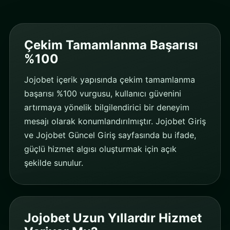
Çekim Tamamlanma Başarısı
%100
Jojobet içerik yapısında çekim tamamlanma
başarısı %100 vurgusu, kullanıcı güvenini
artırmaya yönelik bilgilendirici bir deneyim
mesajı olarak konumlandırılmıştır. Jojobet Giriş
ve Jojobet Güncel Giriş sayfasında bu ifade,
güçlü hizmet algısı oluşturmak için açık
şekilde sunulur.
Jojobet Uzun Yıllardır Hizmet