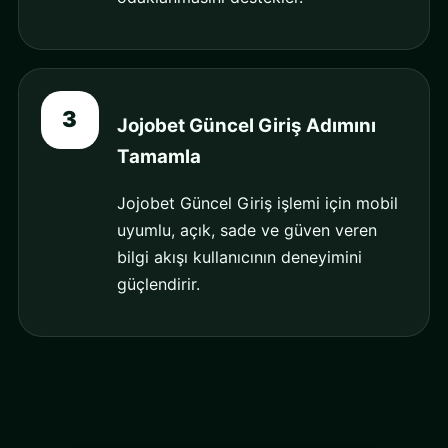
3
Jojobet Güncel Giriş Adımını
Tamamla
Jojobet Güncel Giriş işlemi için mobil
uyumlu, açık, sade ve güven veren
bilgi akışı kullanıcının deneyimini
güçlendirir.