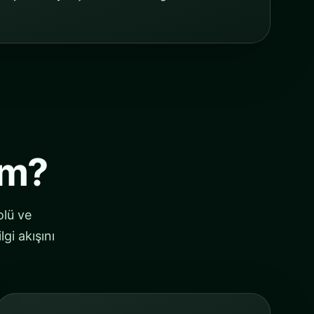
im?
olü ve
lgi akışını