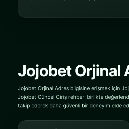
Jojobet Orjinal 
Jojobet Orjinal Adres bilgisine erişmek için J
Jojobet Güncel Giriş rehberi birlikte değerlendir
takip ederek daha güvenli bir deneyim elde ed