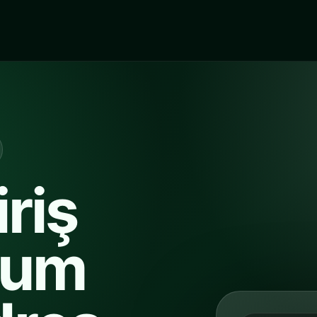
riş
ium