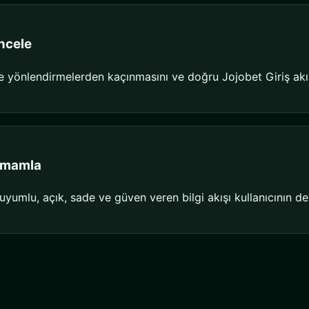
ncele
hte yönlendirmelerden kaçınmasını ve doğru Jojobet Giriş ak
Tamamla
uyumlu, açık, sade ve güven veren bilgi akışı kullanıcının de