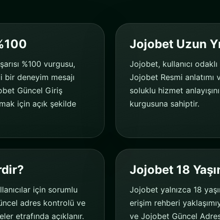
 %100
Jojobet Uzun Yı
şarısı %100 vurgusu,
Jojobet, kullanıcı odaklı
ci bir deneyim mesajı
Jojobet Resmi anlatımı 
jobet Güncel Giriş
soluklu hizmet anlayışın
mak için açık şekilde
kurgusuna sahiptir.
rdir?
Jojobet 18 Yaşı
lanıcılar için sorumlu
Jojobet yalnızca 18 yaşın
güncel adres kontrolü ve
erişim rehberi yaklaşımıy
er etrafında açıklanır.
ve Jojobet Güncel Adresi 