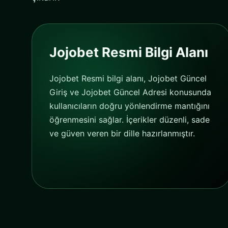
Jojobet Resmi Bilgi Alanı
Jojobet Resmi bilgi alanı, Jojobet Güncel
Giriş ve Jojobet Güncel Adresi konusunda
kullanıcıların doğru yönlendirme mantığını
öğrenmesini sağlar. İçerikler düzenli, sade
ve güven veren bir dille hazırlanmıştır.