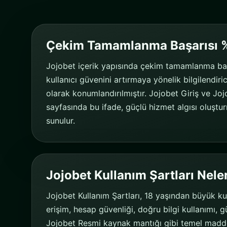
Çekim Tamamlanma Başarısı
Jojobet içerik yapısında çekim tamamlanma ba
kullanıcı güvenini artırmaya yönelik bilgilendiri
olarak konumlandırılmıştır. Jojobet Giriş ve Jo
sayfasında bu ifade, güçlü hizmet algısı oluştur
sunulur.
Jojobet Kullanım Şartları Nele
Jojobet Kullanım Şartları, 18 yaşından büyük kul
erişim, hesap güvenliği, doğru bilgi kullanımı, 
Jojobet Resmi kaynak mantığı gibi temel maddel