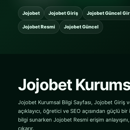
Jojobet
Jojobet Giriş
Jojobet Güncel Gir
Jojobet Resmi
Jojobet Güncel
Jojobet Kurumsa
Jojobet Kurumsal Bilgi Sayfası, Jojobet Giriş v
açıklayıcı, öğretici ve SEO açısından güçlü bi
bilgi sunarken Jojobet Resmi erişim anlayışını,
çıkarır.