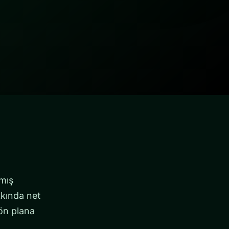
nmış
kkında net
 ön plana