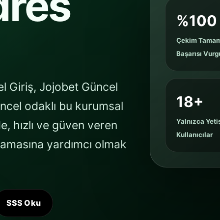
dres
%100
Çekim Tama
Başarısı Vurg
el Giriş, Jojobet Güncel
18+
ncel odaklı bu kurumsal
Yalnızca Yeti
ade, hızlı ve güven veren
Kullanıcılar
 anlamasına yardımcı olmak
SSS Oku