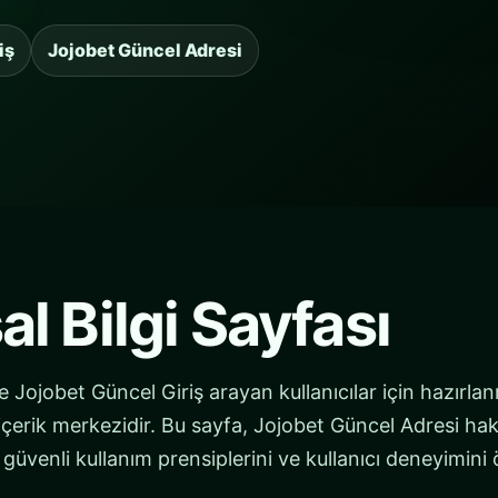
iş
Jojobet Güncel Adresi
l Bilgi Sayfası
e Jojobet Güncel Giriş arayan kullanıcılar için hazırla
r içerik merkezidir. Bu sayfa, Jojobet Güncel Adresi ha
 güvenli kullanım prensiplerini ve kullanıcı deneyimini