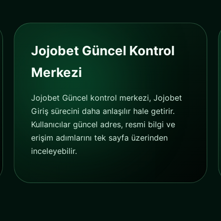
Jojobet Güncel Kontrol
Merkezi
Jojobet Güncel kontrol merkezi, Jojobet
Giriş sürecini daha anlaşılır hale getirir.
Kullanıcılar güncel adres, resmi bilgi ve
erişim adımlarını tek sayfa üzerinden
inceleyebilir.