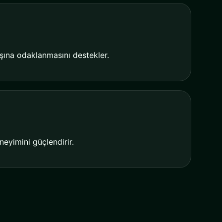
ışına odaklanmasını destekler.
neyimini güçlendirir.