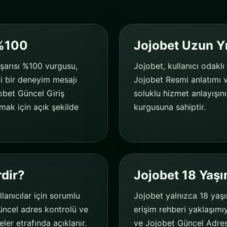
 %100
Jojobet Uzun Yı
şarısı %100 vurgusu,
Jojobet, kullanıcı odaklı
ci bir deneyim mesajı
Jojobet Resmi anlatımı 
jobet Güncel Giriş
soluklu hizmet anlayışın
mak için açık şekilde
kurgusuna sahiptir.
rdir?
Jojobet 18 Yaşı
lanıcılar için sorumlu
Jojobet yalnızca 18 yaşın
güncel adres kontrolü ve
erişim rehberi yaklaşımıy
er etrafında açıklanır.
ve Jojobet Güncel Adresi 