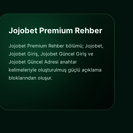
Jojobet Premium Rehber
Jojobet Premium Rehber bölümü; Jojobet,
Jojobet Giriş, Jojobet Güncel Giriş ve
Jojobet Güncel Adresi anahtar
kelimeleriyle oluşturulmuş güçlü açıklama
bloklarından oluşur.