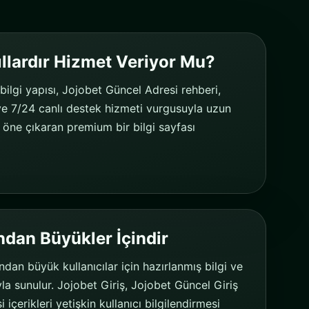
llardır Hizmet Veriyor Mu?
 bilgi yapısı, Jojobet Güncel Adresi rehberi,
ve 7/24 canlı destek hizmeti vurgusuyla uzun
ı öne çıkaran premium bir bilgi sayfası
ndan Büyükler İçindir
dan büyük kullanıcılar için hazırlanmış bilgi ve
la sunulur. Jojobet Giriş, Jojobet Güncel Giriş
içerikleri yetişkin kullanıcı bilgilendirmesi