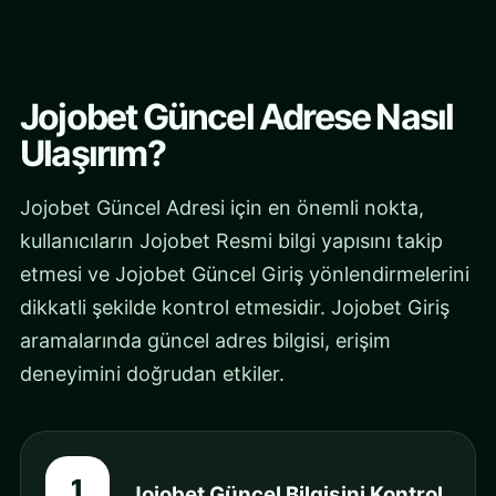
Jojobet Güncel Adrese Nasıl
Ulaşırım?
Jojobet Güncel Adresi için en önemli nokta,
kullanıcıların Jojobet Resmi bilgi yapısını takip
etmesi ve Jojobet Güncel Giriş yönlendirmelerini
dikkatli şekilde kontrol etmesidir. Jojobet Giriş
aramalarında güncel adres bilgisi, erişim
deneyimini doğrudan etkiler.
1
Jojobet Güncel Bilgisini Kontrol