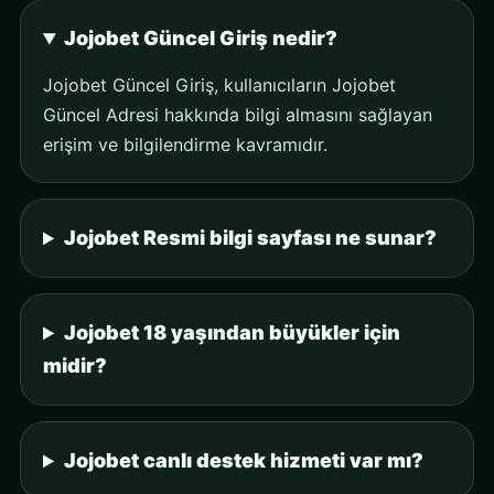
Jojobet Güncel Giriş nedir?
Jojobet Güncel Giriş, kullanıcıların Jojobet
Güncel Adresi hakkında bilgi almasını sağlayan
erişim ve bilgilendirme kavramıdır.
Jojobet Resmi bilgi sayfası ne sunar?
Jojobet 18 yaşından büyükler için
midir?
Jojobet canlı destek hizmeti var mı?