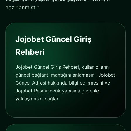
hazırlanmıştır.
Jojobet Güncel Giriş
Rehberi
Jojobet Güncel Giriş Rehberi, kullanıcıların
güncel bağlantı mantığını anlamasını, Jojobet
Güncel Adresi hakkında bilgi edinmesini ve
Jojobet Resmi içerik yapısına güvenle
yaklaşmasını sağlar.