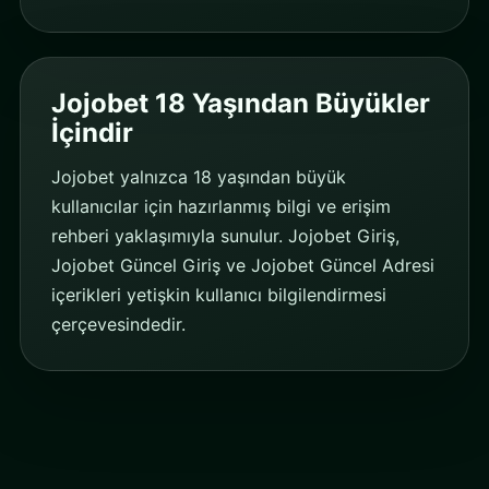
Jojobet 18 Yaşından Büyükler
İçindir
Jojobet yalnızca 18 yaşından büyük
kullanıcılar için hazırlanmış bilgi ve erişim
rehberi yaklaşımıyla sunulur. Jojobet Giriş,
Jojobet Güncel Giriş ve Jojobet Güncel Adresi
içerikleri yetişkin kullanıcı bilgilendirmesi
çerçevesindedir.