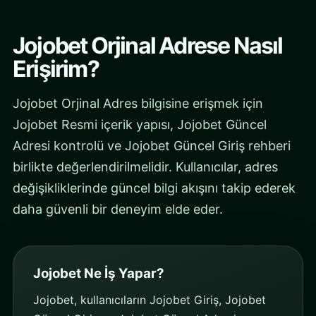
Jojobet Orjinal Adrese Nasıl
Erişirim?
Jojobet Orjinal Adres bilgisine erişmek için
Jojobet Resmi içerik yapısı, Jojobet Güncel
Adresi kontrolü ve Jojobet Güncel Giriş rehberi
birlikte değerlendirilmelidir. Kullanıcılar, adres
değişikliklerinde güncel bilgi akışını takip ederek
daha güvenli bir deneyim elde eder.
Jojobet Ne İş Yapar?
Jojobet, kullanıcıların Jojobet Giriş, Jojobet