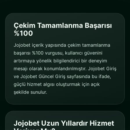
Çekim Tamamlanma Başarısı
%100
Jojobet içerik yapısında çekim tamamlanma
başarısı %100 vurgusu, kullanıcı güvenini
artırmaya yönelik bilgilendirici bir deneyim
mesajı olarak konumlandırılmıştır. Jojobet Giriş
ve Jojobet Güncel Giriş sayfasında bu ifade,
güçlü hizmet algısı oluşturmak için açık
şekilde sunulur.
Jojobet Uzun Yıllardır Hizmet