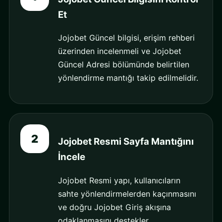
Et
Jojobet Güncel bilgisi, erişim rehberi
üzerinden incelenmeli ve Jojobet
Güncel Adresi bölümünde belirtilen
yönlendirme mantığı takip edilmelidir.
2
Jojobet Resmi Sayfa Mantığını
İncele
Jojobet Resmi yapı, kullanıcıların
sahte yönlendirmelerden kaçınmasını
ve doğru Jojobet Giriş akışına
odaklanmasını destekler.