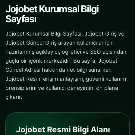
Jojobet Kurumsal Bilgi
Sayfası
Jojobet Kurumsal Bilgi Sayfası, Jojobet Giriş ve
Jojobet Güncel Giriş arayan kullanıcılar için
hazırlanmış açıklayıcı, öğretici ve SEO açısından
güçlü bir içerik merkezidir. Bu sayfa, Jojobet
Güncel Adresi hakkında net bilgi sunarken
Jojobet Resmi erişim anlayışını, güvenli kullanım
prensiplerini ve kullanıcı deneyimini ön plana
çıkarır.
Jojobet Resmi Bilgi Alanı