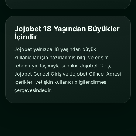
Jojobet 18 Yaşından Büyükler
İçindir
Jojobet yalnızca 18 yaşından büyük
kullanıcılar için hazırlanmış bilgi ve erişim
rehberi yaklaşımıyla sunulur. Jojobet Giriş,
Jojobet Güncel Giriş ve Jojobet Güncel Adresi
içerikleri yetişkin kullanıcı bilgilendirmesi
çerçevesindedir.