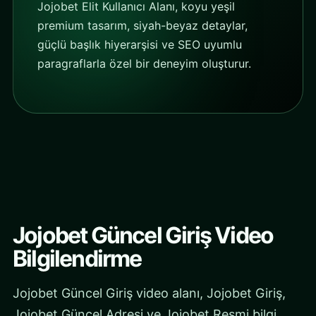
Jojobet Elit Kullanıcı Alanı, koyu yeşil
premium tasarım, siyah-beyaz detaylar,
güçlü başlık hiyerarşisi ve SEO uyumlu
paragraflarla özel bir deneyim oluşturur.
Jojobet Güncel Giriş Video
Bilgilendirme
Jojobet Güncel Giriş video alanı, Jojobet Giriş,
Jojobet Güncel Adresi ve Jojobet Resmi bilgi