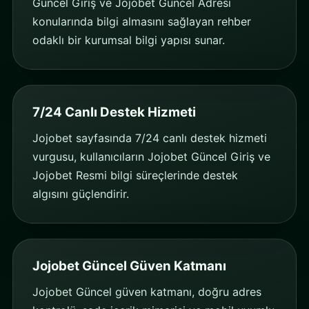
Güncel Giriş ve Jojobet Güncel Adresi
konularında bilgi almasını sağlayan rehber
odaklı bir kurumsal bilgi yapısı sunar.
7/24 Canlı Destek Hizmeti
Jojobet sayfasında 7/24 canlı destek hizmeti
vurgusu, kullanıcıların Jojobet Güncel Giriş ve
Jojobet Resmi bilgi süreçlerinde destek
algısını güçlendirir.
Jojobet Güncel Güven Katmanı
Jojobet Güncel güven katmanı, doğru adres