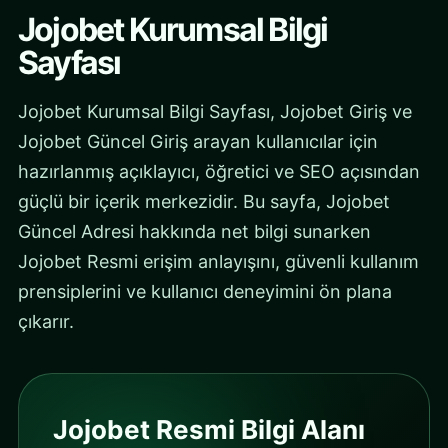
Jojobet Kurumsal Bilgi
Sayfası
Jojobet Kurumsal Bilgi Sayfası, Jojobet Giriş ve
Jojobet Güncel Giriş arayan kullanıcılar için
hazırlanmış açıklayıcı, öğretici ve SEO açısından
güçlü bir içerik merkezidir. Bu sayfa, Jojobet
Güncel Adresi hakkında net bilgi sunarken
Jojobet Resmi erişim anlayışını, güvenli kullanım
prensiplerini ve kullanıcı deneyimini ön plana
çıkarır.
Jojobet Resmi Bilgi Alanı