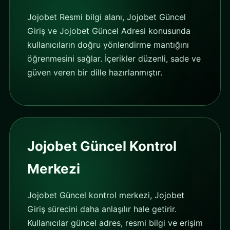
Jojobet Resmi bilgi alanı, Jojobet Güncel
Giriş ve Jojobet Güncel Adresi konusunda
kullanıcıların doğru yönlendirme mantığını
öğrenmesini sağlar. İçerikler düzenli, sade ve
güven veren bir dille hazırlanmıştır.
Jojobet Güncel Kontrol
Merkezi
Jojobet Güncel kontrol merkezi, Jojobet
Giriş sürecini daha anlaşılır hale getirir.
Kullanıcılar güncel adres, resmi bilgi ve erişim