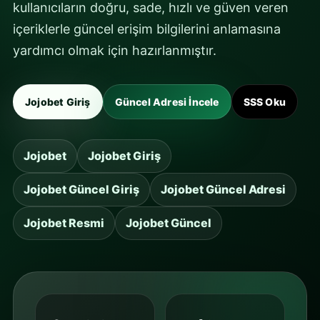
kullanıcıların doğru, sade, hızlı ve güven veren
içeriklerle güncel erişim bilgilerini anlamasına
yardımcı olmak için hazırlanmıştır.
Jojobet Giriş
Güncel Adresi İncele
SSS Oku
Jojobet
Jojobet Giriş
Jojobet Güncel Giriş
Jojobet Güncel Adresi
Jojobet Resmi
Jojobet Güncel