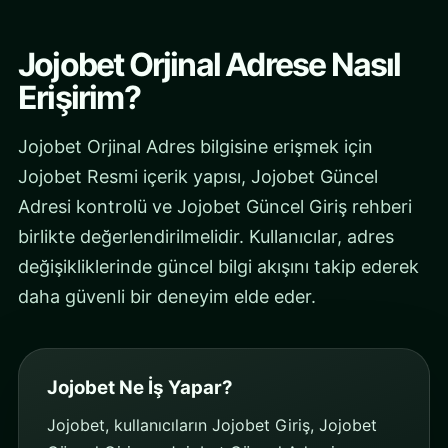
Jojobet Orjinal Adrese Nasıl
Erişirim?
Jojobet Orjinal Adres bilgisine erişmek için
Jojobet Resmi içerik yapısı, Jojobet Güncel
Adresi kontrolü ve Jojobet Güncel Giriş rehberi
birlikte değerlendirilmelidir. Kullanıcılar, adres
değişikliklerinde güncel bilgi akışını takip ederek
daha güvenli bir deneyim elde eder.
Jojobet Ne İş Yapar?
Jojobet, kullanıcıların Jojobet Giriş, Jojobet