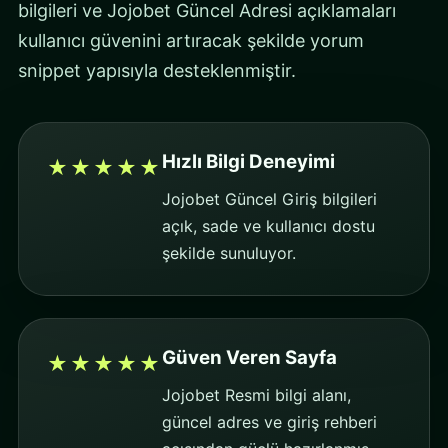
bilgileri ve Jojobet Güncel Adresi açıklamaları
kullanıcı güvenini artıracak şekilde yorum
snippet yapısıyla desteklenmiştir.
Hızlı Bilgi Deneyimi
★★★★★
Jojobet Güncel Giriş bilgileri
açık, sade ve kullanıcı dostu
şekilde sunuluyor.
Güven Veren Sayfa
★★★★★
Jojobet Resmi bilgi alanı,
güncel adres ve giriş rehberi