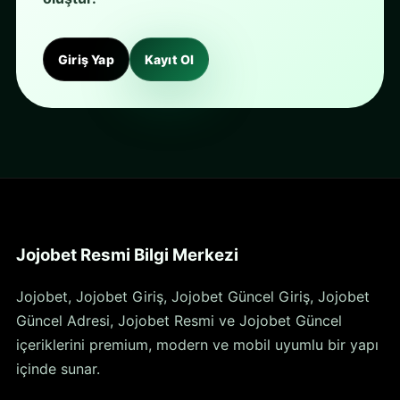
Giriş Yap
Kayıt Ol
Jojobet Resmi Bilgi Merkezi
Jojobet, Jojobet Giriş, Jojobet Güncel Giriş, Jojobet
Güncel Adresi, Jojobet Resmi ve Jojobet Güncel
içeriklerini premium, modern ve mobil uyumlu bir yapı
içinde sunar.