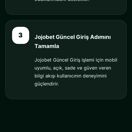
3
Jojobet Güncel Giriş Adımını
Tamamla
Jojobet Güncel Giriş işlemi için mobil
uyumlu, açık, sade ve güven veren
bilgi akışı kullanıcının deneyimini
güçlendirir.