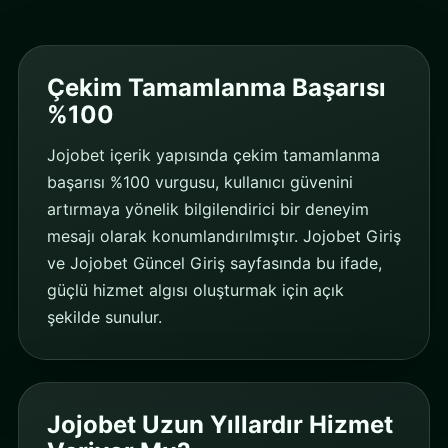
Çekim Tamamlanma Başarısı
%100
Jojobet içerik yapısında çekim tamamlanma
başarısı %100 vurgusu, kullanıcı güvenini
artırmaya yönelik bilgilendirici bir deneyim
mesajı olarak konumlandırılmıştır. Jojobet Giriş
ve Jojobet Güncel Giriş sayfasında bu ifade,
güçlü hizmet algısı oluşturmak için açık
şekilde sunulur.
Jojobet Uzun Yıllardır Hizmet