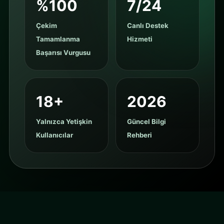
%100
7/24
Çekim
Canlı Destek
Tamamlanma
Hizmeti
Başarısı Vurgusu
18+
2026
Yalnızca Yetişkin
Güncel Bilgi
Kullanıcılar
Rehberi