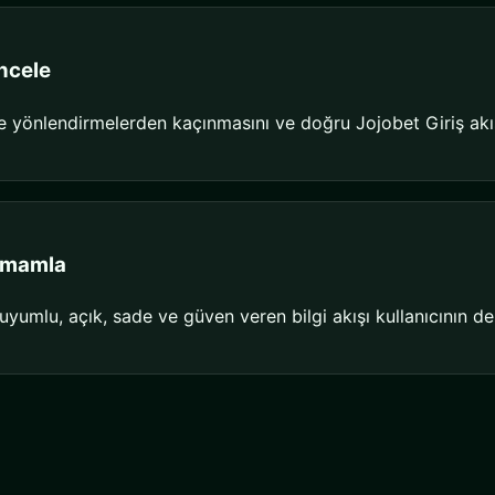
ncele
hte yönlendirmelerden kaçınmasını ve doğru Jojobet Giriş ak
Tamamla
uyumlu, açık, sade ve güven veren bilgi akışı kullanıcının de