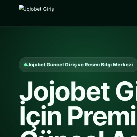
Jojobet Güncel Giriş ve Resmi Bilgi Merkezi
Jojobet Gi
İçin Prem