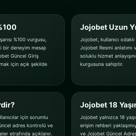
 %100
Jojobet Uzun Yı
şarısı %100 vurgusu,
Jojobet, kullanıcı odaklı
ci bir deneyim mesajı
Jojobet Resmi anlatımı 
jobet Güncel Giriş
soluklu hizmet anlayışın
mak için açık şekilde
kurgusuna sahiptir.
rdir?
Jojobet 18 Yaşı
lanıcılar için sorumlu
Jojobet yalnızca 18 yaşın
güncel adres kontrolü ve
erişim rehberi yaklaşımıy
er etrafında açıklanır.
ve Jojobet Güncel Adresi 