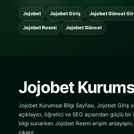
Jojobet
Jojobet Giriş
Jojobet Güncel Gir
Jojobet Resmi
Jojobet Güncel
Jojobet Kurumsa
Jojobet Kurumsal Bilgi Sayfası, Jojobet Giriş v
açıklayıcı, öğretici ve SEO açısından güçlü bi
bilgi sunarken Jojobet Resmi erişim anlayışını,
çıkarır.