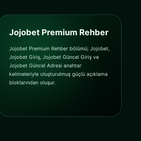
Jojobet Premium Rehber
Jojobet Premium Rehber bölümü; Jojobet,
Jojobet Giriş, Jojobet Güncel Giriş ve
Jojobet Güncel Adresi anahtar
kelimeleriyle oluşturulmuş güçlü açıklama
bloklarından oluşur.