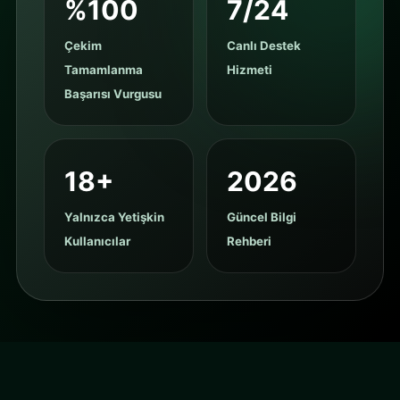
%100
7/24
Çekim
Canlı Destek
Tamamlanma
Hizmeti
Başarısı Vurgusu
18+
2026
Yalnızca Yetişkin
Güncel Bilgi
Kullanıcılar
Rehberi