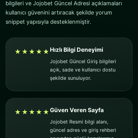
bilgileri ve Jojobet Güncel Adresi açıklamaları
kullanıcı güvenini artıracak şekilde yorum
snippet yapısıyla desteklenmiştir.
Hızlı Bilgi Deneyimi
★★★★★
Jojobet Güncel Giriş bilgileri
açık, sade ve kullanıcı dostu
şekilde sunuluyor.
Güven Veren Sayfa
★★★★★
Jojobet Resmi bilgi alanı,
güncel adres ve giriş rehberi