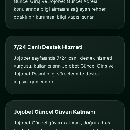
Güncel Giriş ve Jojobet Güncel Adresi
konularında bilgi almasını sağlayan rehber
odaklı bir kurumsal bilgi yapısı sunar.
7/24 Canlı Destek Hizmeti
Jojobet sayfasında 7/24 canlı destek hizmeti
vurgusu, kullanıcıların Jojobet Güncel Giriş ve
Jojobet Resmi bilgi süreçlerinde destek
algısını güçlendirir.
Jojobet Güncel Güven Katmanı
Jojobet Güncel güven katmanı, doğru adres