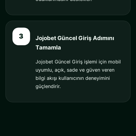
3
Jojobet Güncel Giriş Adımını
Tamamla
Jojobet Güncel Giriş işlemi için mobil
uyumlu, açık, sade ve güven veren
bilgi akışı kullanıcının deneyimini
güçlendirir.