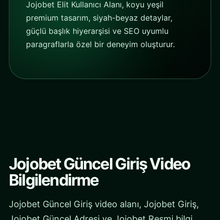
Jojobet Elit Kullanıcı Alanı, koyu yeşil
premium tasarım, siyah-beyaz detaylar,
güçlü başlık hiyerarşisi ve SEO uyumlu
paragraflarla özel bir deneyim oluşturur.
Jojobet Güncel Giriş Video
Bilgilendirme
Jojobet Güncel Giriş video alanı, Jojobet Giriş,
Jojobet Güncel Adresi ve Jojobet Resmi bilgi