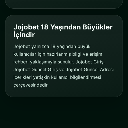
Jojobet 18 Yaşından Büyükler
İçindir
Jojobet yalnızca 18 yaşından büyük
kullanıcılar için hazırlanmış bilgi ve erişim
rehberi yaklaşımıyla sunulur. Jojobet Giriş,
Jojobet Güncel Giriş ve Jojobet Güncel Adresi
içerikleri yetişkin kullanıcı bilgilendirmesi
çerçevesindedir.