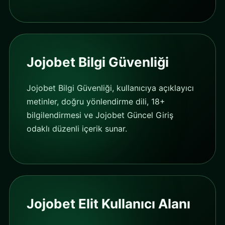
Jojobet Bilgi Güvenliği
Jojobet Bilgi Güvenliği, kullanıcıya açıklayıcı
metinler, doğru yönlendirme dili, 18+
bilgilendirmesi ve Jojobet Güncel Giriş
odaklı düzenli içerik sunar.
Jojobet Elit Kullanıcı Alanı