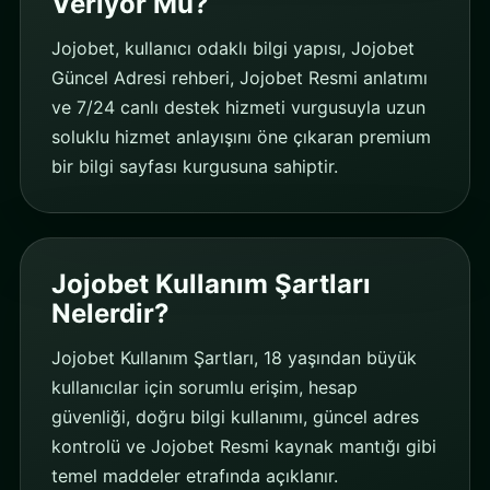
Veriyor Mu?
Jojobet, kullanıcı odaklı bilgi yapısı, Jojobet
Güncel Adresi rehberi, Jojobet Resmi anlatımı
ve 7/24 canlı destek hizmeti vurgusuyla uzun
soluklu hizmet anlayışını öne çıkaran premium
bir bilgi sayfası kurgusuna sahiptir.
Jojobet Kullanım Şartları
Nelerdir?
Jojobet Kullanım Şartları, 18 yaşından büyük
kullanıcılar için sorumlu erişim, hesap
güvenliği, doğru bilgi kullanımı, güncel adres
kontrolü ve Jojobet Resmi kaynak mantığı gibi
temel maddeler etrafında açıklanır.