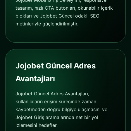
Jojobet Mobil Giriş Deneyimi, responsive
tasarım, hızlı CTA butonları, okunabilir içerik
blokları ve Jojobet Güncel odaklı SEO
metinleriyle güçlendirilmiştir.
Jojobet Güncel Adres
Avantajları
Jojobet Güncel Adres Avantajları,
kullanıcıların erişim sürecinde zaman
kaybetmeden doğru bilgiye ulaşmasını ve
Jojobet Giriş aramalarında net bir yol
izlemesini hedefler.