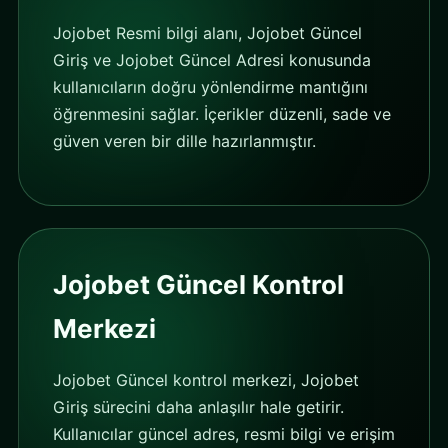
Jojobet Resmi bilgi alanı, Jojobet Güncel
Giriş ve Jojobet Güncel Adresi konusunda
kullanıcıların doğru yönlendirme mantığını
öğrenmesini sağlar. İçerikler düzenli, sade ve
güven veren bir dille hazırlanmıştır.
Jojobet Güncel Kontrol
Merkezi
Jojobet Güncel kontrol merkezi, Jojobet
Giriş sürecini daha anlaşılır hale getirir.
Kullanıcılar güncel adres, resmi bilgi ve erişim