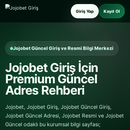
Giriş Yap
Kayıt Ol
Jojobet Güncel Giriş ve Resmi Bilgi Merkezi
Jojobet Giriş İçin
Premium Güncel
Adres Rehberi
Jojobet, Jojobet Giriş, Jojobet Güncel Giriş,
Jojobet Güncel Adresi, Jojobet Resmi ve Jojobet
Güncel odaklı bu kurumsal bilgi sayfası;