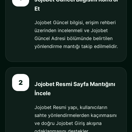
Et
Jojobet Güncel bilgisi, erişim rehberi
üzerinden incelenmeli ve Jojobet
Güncel Adresi bölümünde belirtilen
yönlendirme mantığı takip edilmelidir.
2
Jojobet Resmi Sayfa Mantığını
İncele
Jojobet Resmi yapı, kullanıcıların
sahte yönlendirmelerden kaçınmasını
ve doğru Jojobet Giriş akışına
odaklanmasını destekler.