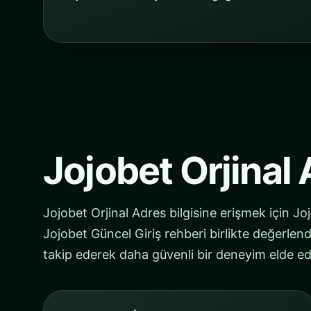
Jojobet Orjinal 
Jojobet Orjinal Adres bilgisine erişmek için J
Jojobet Güncel Giriş rehberi birlikte değerlendir
takip ederek daha güvenli bir deneyim elde ed