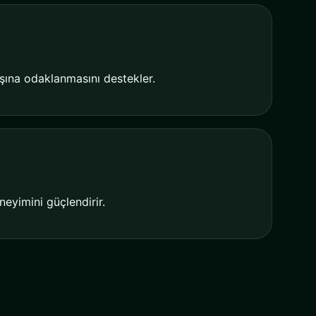
ışına odaklanmasını destekler.
neyimini güçlendirir.