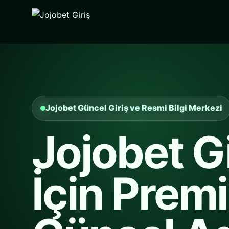
Jojobet Güncel Giriş ve Resmi Bilgi Merkezi
Jojobet Gi
İçin Prem