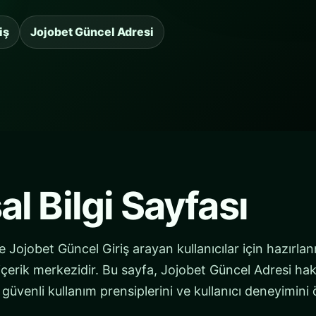
iş
Jojobet Güncel Adresi
l Bilgi Sayfası
e Jojobet Güncel Giriş arayan kullanıcılar için hazırla
r içerik merkezidir. Bu sayfa, Jojobet Güncel Adresi ha
 güvenli kullanım prensiplerini ve kullanıcı deneyimini