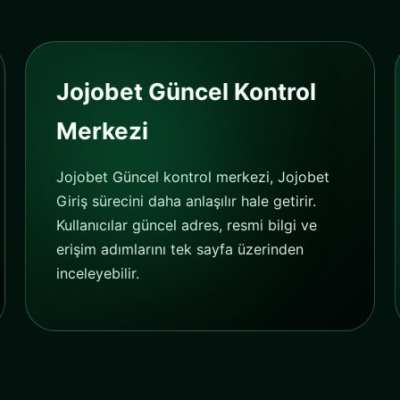
Jojobet Güncel Kontrol
Merkezi
Jojobet Güncel kontrol merkezi, Jojobet
Giriş sürecini daha anlaşılır hale getirir.
Kullanıcılar güncel adres, resmi bilgi ve
erişim adımlarını tek sayfa üzerinden
inceleyebilir.