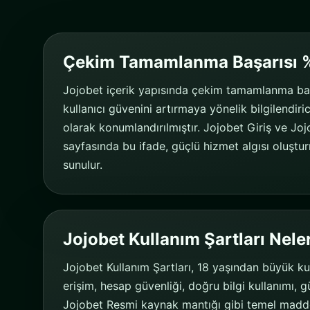
Çekim Tamamlanma Başarısı
Jojobet içerik yapısında çekim tamamlanma ba
kullanıcı güvenini artırmaya yönelik bilgilendiri
olarak konumlandırılmıştır. Jojobet Giriş ve Jo
sayfasında bu ifade, güçlü hizmet algısı oluştur
sunulur.
Jojobet Kullanım Şartları Nele
Jojobet Kullanım Şartları, 18 yaşından büyük kul
erişim, hesap güvenliği, doğru bilgi kullanımı, 
Jojobet Resmi kaynak mantığı gibi temel maddel