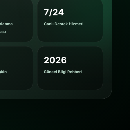
7/24
mlanma
Canlı Destek Hizmeti
usu
2026
şkin
Güncel Bilgi Rehberi