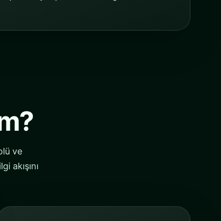
im?
olü ve
lgi akışını