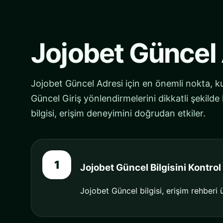
Jojobet Güncel 
Jojobet Güncel Adresi için en önemli nokta, kul
Güncel Giriş yönlendirmelerini dikkatli şekild
bilgisi, erişim deneyimini doğrudan etkiler.
1
Jojobet Güncel Bilgisini Kontrol
Jojobet Güncel bilgisi, erişim rehberi