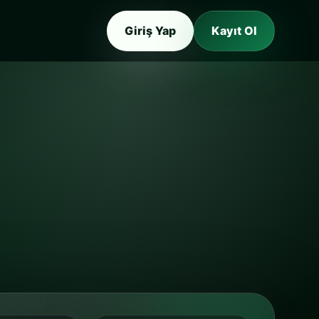
Giriş Yap
Kayıt Ol