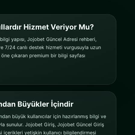
llardır Hizmet Veriyor Mu?
 bilgi yapısı, Jojobet Güncel Adresi rehberi,
ve 7/24 canlı destek hizmeti vurgusuyla uzun
ı öne çıkaran premium bir bilgi sayfası
ndan Büyükler İçindir
dan büyük kullanıcılar için hazırlanmış bilgi ve
la sunulur. Jojobet Giriş, Jojobet Güncel Giriş
içerikleri yetişkin kullanıcı bilgilendirmesi