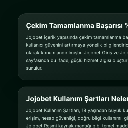
Çekim Tamamlanma Başarısı
Jojobet içerik yapısında çekim tamamlanma ba
kullanıcı güvenini artırmaya yönelik bilgilendiri
olarak konumlandırılmıştır. Jojobet Giriş ve Jo
sayfasında bu ifade, güçlü hizmet algısı oluştur
sunulur.
Jojobet Kullanım Şartları Nele
Jojobet Kullanım Şartları, 18 yaşından büyük kul
erişim, hesap güvenliği, doğru bilgi kullanımı, 
Jojobet Resmi kaynak mantığı gibi temel maddel