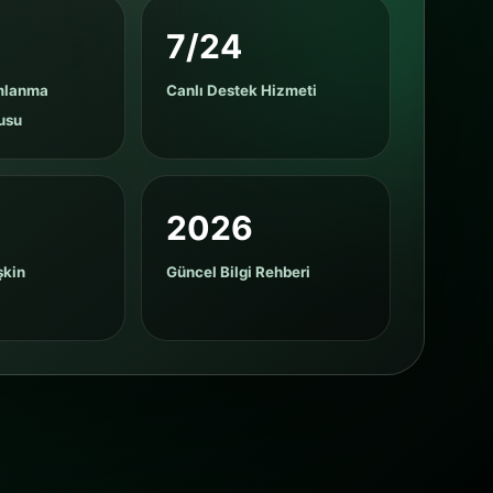
7/24
mlanma
Canlı Destek Hizmeti
usu
2026
şkin
Güncel Bilgi Rehberi