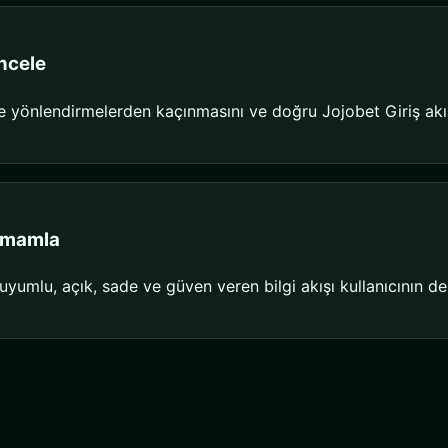
ncele
hte yönlendirmelerden kaçınmasını ve doğru Jojobet Giriş ak
Tamamla
uyumlu, açık, sade ve güven veren bilgi akışı kullanıcının de