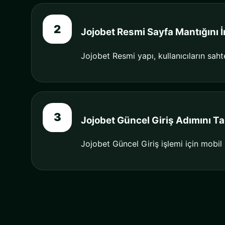
2
Jojobet Resmi Sayfa Mantığını İ
Jojobet Resmi yapı, kullanıcıların sa
3
Jojobet Güncel Giriş Adımını 
Jojobet Güncel Giriş işlemi için mobil 