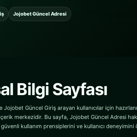
iş
Jojobet Güncel Adresi
l Bilgi Sayfası
e Jojobet Güncel Giriş arayan kullanıcılar için hazırla
r içerik merkezidir. Bu sayfa, Jojobet Güncel Adresi ha
 güvenli kullanım prensiplerini ve kullanıcı deneyimini