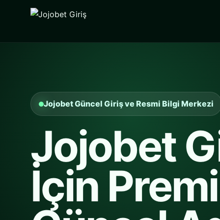
Jojobet Güncel Giriş ve Resmi Bilgi Merkezi
Jojobet Gi
İçin Prem