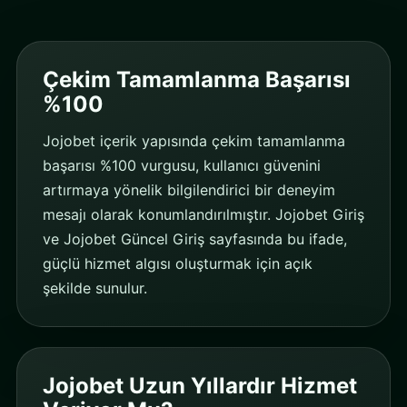
Çekim Tamamlanma Başarısı
%100
Jojobet içerik yapısında çekim tamamlanma
başarısı %100 vurgusu, kullanıcı güvenini
artırmaya yönelik bilgilendirici bir deneyim
mesajı olarak konumlandırılmıştır. Jojobet Giriş
ve Jojobet Güncel Giriş sayfasında bu ifade,
güçlü hizmet algısı oluşturmak için açık
şekilde sunulur.
Jojobet Uzun Yıllardır Hizmet