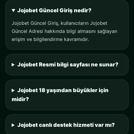
Jojobet Güncel Giriş nedir?
Jojobet Güncel Giriş, kullanıcıların Jojobet
Güncel Adresi hakkında bilgi almasını sağlayan
erişim ve bilgilendirme kavramıdır.
Jojobet Resmi bilgi sayfası ne sunar?
Jojobet 18 yaşından büyükler için
midir?
Jojobet canlı destek hizmeti var mı?