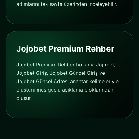
adımlarını tek sayfa üzerinden inceleyebilir.
Jojobet Premium Rehber
Jojobet Premium Rehber bölümü; Jojobet,
Jojobet Giriş, Jojobet Güncel Giriş ve
Jojobet Güncel Adresi anahtar kelimeleriyle
oluşturulmuş güçlü açıklama bloklarından
oluşur.