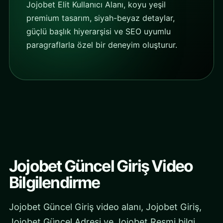
Jojobet Elit Kullanıcı Alanı, koyu yeşil
premium tasarım, siyah-beyaz detaylar,
güçlü başlık hiyerarşisi ve SEO uyumlu
paragraflarla özel bir deneyim oluşturur.
Jojobet Güncel Giriş Video
Bilgilendirme
Jojobet Güncel Giriş video alanı, Jojobet Giriş,
Jojobet Güncel Adresi ve Jojobet Resmi bilgi