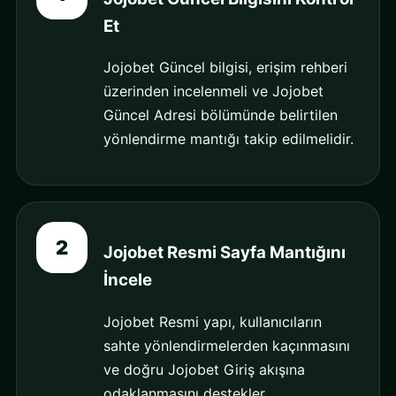
Et
Jojobet Güncel bilgisi, erişim rehberi
üzerinden incelenmeli ve Jojobet
Güncel Adresi bölümünde belirtilen
yönlendirme mantığı takip edilmelidir.
2
Jojobet Resmi Sayfa Mantığını
İncele
Jojobet Resmi yapı, kullanıcıların
sahte yönlendirmelerden kaçınmasını
ve doğru Jojobet Giriş akışına
odaklanmasını destekler.