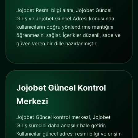
Jojobet Resmi bilgi alanı, Jojobet Güncel
Giriş ve Jojobet Güncel Adresi konusunda
kullanıcıların doğru yönlendirme mantığını
öğrenmesini sağlar. İçerikler düzenli, sade ve
güven veren bir dille hazırlanmıştır.
Jojobet Güncel Kontrol
Merkezi
Jojobet Güncel kontrol merkezi, Jojobet
Giriş sürecini daha anlaşılır hale getirir.
Kullanıcılar güncel adres, resmi bilgi ve erişim