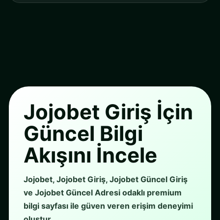
Jojobet Giriş İçin
Güncel Bilgi
Akışını İncele
Jojobet, Jojobet Giriş, Jojobet Güncel Giriş
ve Jojobet Güncel Adresi odaklı premium
bilgi sayfası ile güven veren erişim deneyimi
oluştur.