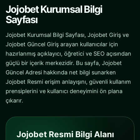
Jojobet Kurumsal Bilgi
Sayfası
Jojobet Kurumsal Bilgi Sayfası, Jojobet Giriş ve
Jojobet Güncel Giriş arayan kullanıcılar için
hazırlanmış açıklayıcı, öğretici ve SEO açısından
güçlü bir içerik merkezidir. Bu sayfa, Jojobet
Güncel Adresi hakkında net bilgi sunarken
Jojobet Resmi erişim anlayışını, güvenli kullanım
prensiplerini ve kullanıcı deneyimini ön plana
çıkarır.
Jojobet Resmi Bilgi Alanı