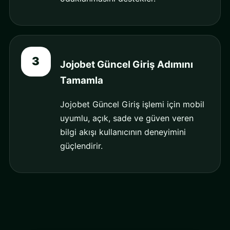
3
Jojobet Güncel Giriş Adımını
Tamamla
Jojobet Güncel Giriş işlemi için mobil
uyumlu, açık, sade ve güven veren
bilgi akışı kullanıcının deneyimini
güçlendirir.