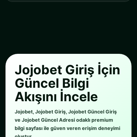
Jojobet Giriş İçin
Güncel Bilgi
Akışını İncele
Jojobet, Jojobet Giriş, Jojobet Güncel Giriş
ve Jojobet Güncel Adresi odaklı premium
bilgi sayfası ile güven veren erişim deneyimi
oluştur.