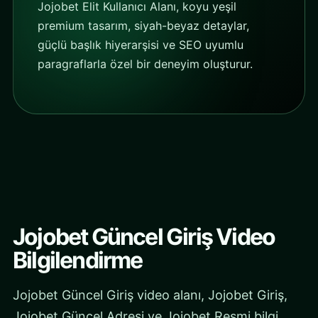
Jojobet Elit Kullanıcı Alanı, koyu yeşil
premium tasarım, siyah-beyaz detaylar,
güçlü başlık hiyerarşisi ve SEO uyumlu
paragraflarla özel bir deneyim oluşturur.
Jojobet Güncel Giriş Video
Bilgilendirme
Jojobet Güncel Giriş video alanı, Jojobet Giriş,
Jojobet Güncel Adresi ve Jojobet Resmi bilgi