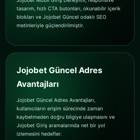
Jojobet Mobil Giriş Deneyimi, responsive
tasarım, hızlı CTA butonları, okunabilir içerik
blokları ve Jojobet Güncel odaklı SEO
metinleriyle güçlendirilmiştir.
Jojobet Güncel Adres
Avantajları
Jojobet Güncel Adres Avantajları,
kullanıcıların erişim sürecinde zaman
kaybetmeden doğru bilgiye ulaşmasını ve
Jojobet Giriş aramalarında net bir yol
izlemesini hedefler.