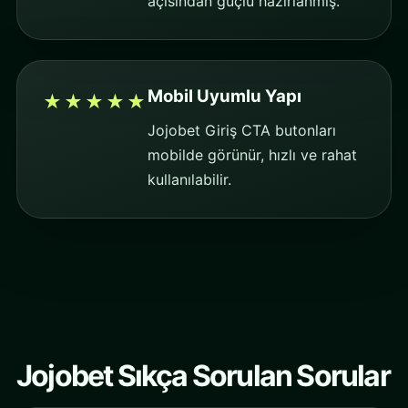
açısından güçlü hazırlanmış.
Mobil Uyumlu Yapı
★★★★★
Jojobet Giriş CTA butonları
mobilde görünür, hızlı ve rahat
kullanılabilir.
Jojobet Sıkça Sorulan Sorular