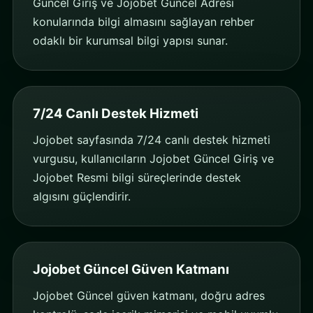
Güncel Giriş ve Jojobet Güncel Adresi
konularında bilgi almasını sağlayan rehber
odaklı bir kurumsal bilgi yapısı sunar.
7/24 Canlı Destek Hizmeti
Jojobet sayfasında 7/24 canlı destek hizmeti
vurgusu, kullanıcıların Jojobet Güncel Giriş ve
Jojobet Resmi bilgi süreçlerinde destek
algısını güçlendirir.
Jojobet Güncel Güven Katmanı
Jojobet Güncel güven katmanı, doğru adres