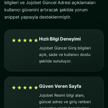
bilgileri ve Jojobet Güncel Adresi açıklamaları
kullanıcı güvenini artıracak şekilde yorum
snippet yapısıyla desteklenmiştir.
Hızlı Bilgi Deneyimi
★★★★★
Jojobet Güncel Giriş bilgileri
açık, sade ve kullanıcı dostu
şekilde sunuluyor.
Güven Veren Sayfa
★★★★★
Jojobet Resmi bilgi alanı,
güncel adres ve giriş rehberi