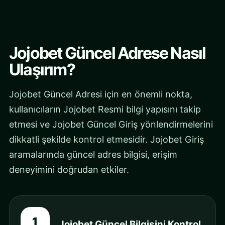
Jojobet Güncel Adrese Nasıl
Ulaşırım?
Jojobet Güncel Adresi için en önemli nokta,
kullanıcıların Jojobet Resmi bilgi yapısını takip
etmesi ve Jojobet Güncel Giriş yönlendirmelerini
dikkatli şekilde kontrol etmesidir. Jojobet Giriş
aramalarında güncel adres bilgisi, erişim
deneyimini doğrudan etkiler.
1
Jojobet Güncel Bilgisini Kontrol