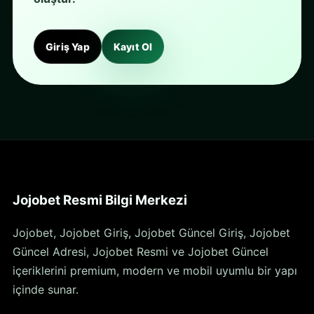
Giriş Yap
Kayıt Ol
Jojobet Resmi Bilgi Merkezi
Jojobet, Jojobet Giriş, Jojobet Güncel Giriş, Jojobet
Güncel Adresi, Jojobet Resmi ve Jojobet Güncel
içeriklerini premium, modern ve mobil uyumlu bir yapı
içinde sunar.