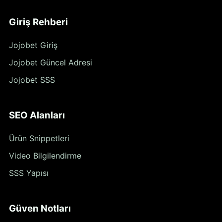
Giriş Rehberi
Jojobet Giriş
Jojobet Güncel Adresi
Jojobet SSS
SEO Alanları
Ürün Snippetleri
Video Bilgilendirme
SSS Yapısı
Güven Notları