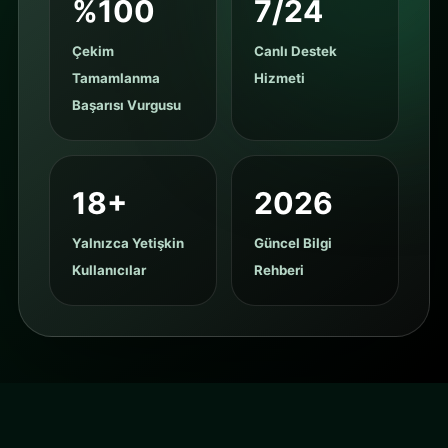
%100
7/24
Çekim
Canlı Destek
Tamamlanma
Hizmeti
Başarısı Vurgusu
18+
2026
Yalnızca Yetişkin
Güncel Bilgi
Kullanıcılar
Rehberi