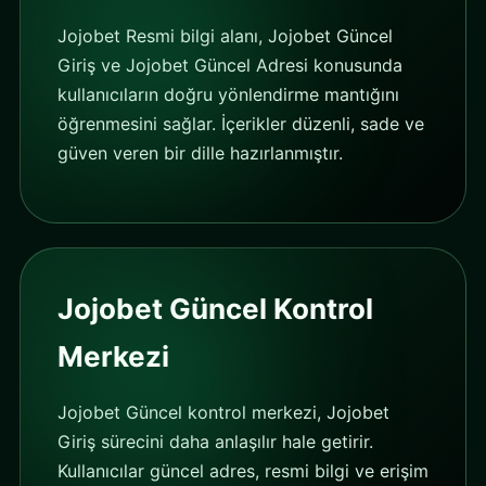
Jojobet Resmi bilgi alanı, Jojobet Güncel
Giriş ve Jojobet Güncel Adresi konusunda
kullanıcıların doğru yönlendirme mantığını
öğrenmesini sağlar. İçerikler düzenli, sade ve
güven veren bir dille hazırlanmıştır.
Jojobet Güncel Kontrol
Merkezi
Jojobet Güncel kontrol merkezi, Jojobet
Giriş sürecini daha anlaşılır hale getirir.
Kullanıcılar güncel adres, resmi bilgi ve erişim