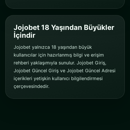
Jojobet 18 Yaşından Büyükler
İçindir
Jojobet yalnızca 18 yaşından büyük
kullanıcılar için hazırlanmış bilgi ve erişim
rehberi yaklaşımıyla sunulur. Jojobet Giriş,
Jojobet Güncel Giriş ve Jojobet Güncel Adresi
içerikleri yetişkin kullanıcı bilgilendirmesi
çerçevesindedir.