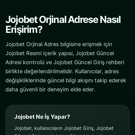
Jojobet Orjinal Adrese Nasıl
Erişirim?
Jojobet Orjinal Adres bilgisine erişmek için
Jojobet Resmi içerik yapısı, Jojobet Güncel
Adresi kontrolü ve Jojobet Güncel Giriş rehberi
birlikte değerlendirilmelidir. Kullanıcılar, adres
değişikliklerinde güncel bilgi akışını takip ederek
daha güvenli bir deneyim elde eder.
Jojobet Ne İş Yapar?
Jojobet, kullanıcıların Jojobet Giriş, Jojobet