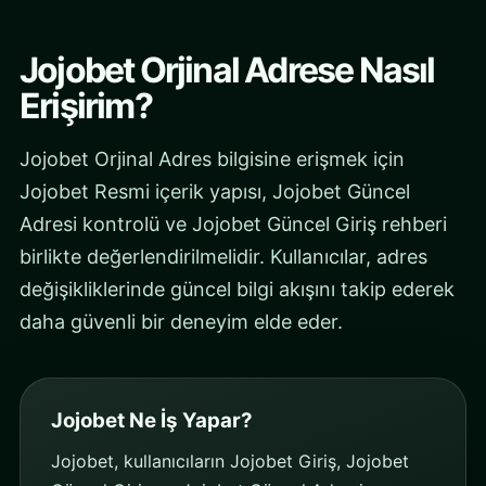
Jojobet Orjinal Adrese Nasıl
Erişirim?
Jojobet Orjinal Adres bilgisine erişmek için
Jojobet Resmi içerik yapısı, Jojobet Güncel
Adresi kontrolü ve Jojobet Güncel Giriş rehberi
birlikte değerlendirilmelidir. Kullanıcılar, adres
değişikliklerinde güncel bilgi akışını takip ederek
daha güvenli bir deneyim elde eder.
Jojobet Ne İş Yapar?
Jojobet, kullanıcıların Jojobet Giriş, Jojobet