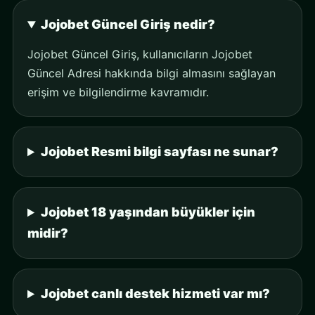
Jojobet Güncel Giriş nedir?
Jojobet Güncel Giriş, kullanıcıların Jojobet
Güncel Adresi hakkında bilgi almasını sağlayan
erişim ve bilgilendirme kavramıdır.
Jojobet Resmi bilgi sayfası ne sunar?
Jojobet 18 yaşından büyükler için
midir?
Jojobet canlı destek hizmeti var mı?