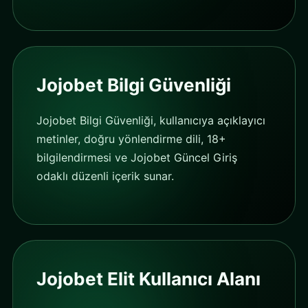
Jojobet Bilgi Güvenliği
Jojobet Bilgi Güvenliği, kullanıcıya açıklayıcı
metinler, doğru yönlendirme dili, 18+
bilgilendirmesi ve Jojobet Güncel Giriş
odaklı düzenli içerik sunar.
Jojobet Elit Kullanıcı Alanı