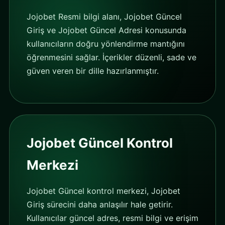
Jojobet Resmi bilgi alanı, Jojobet Güncel
Giriş ve Jojobet Güncel Adresi konusunda
kullanıcıların doğru yönlendirme mantığını
öğrenmesini sağlar. İçerikler düzenli, sade ve
güven veren bir dille hazırlanmıştır.
Jojobet Güncel Kontrol
Merkezi
Jojobet Güncel kontrol merkezi, Jojobet
Giriş sürecini daha anlaşılır hale getirir.
Kullanıcılar güncel adres, resmi bilgi ve erişim