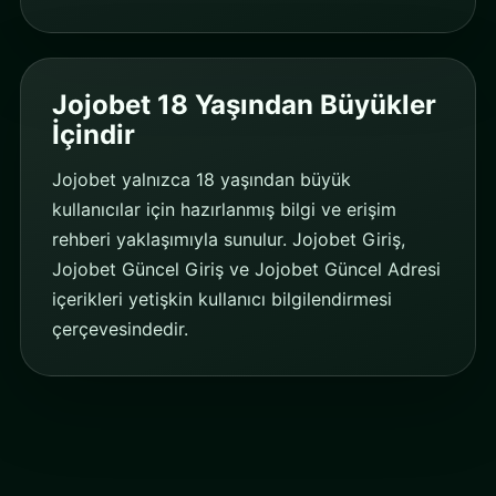
Jojobet 18 Yaşından Büyükler
İçindir
Jojobet yalnızca 18 yaşından büyük
kullanıcılar için hazırlanmış bilgi ve erişim
rehberi yaklaşımıyla sunulur. Jojobet Giriş,
Jojobet Güncel Giriş ve Jojobet Güncel Adresi
içerikleri yetişkin kullanıcı bilgilendirmesi
çerçevesindedir.