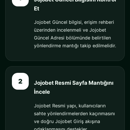
Et
Jojobet Güncel bilgisi, erişim rehberi
üzerinden incelenmeli ve Jojobet
Güncel Adresi bölümünde belirtilen
yönlendirme mantığı takip edilmelidir.
2
Jojobet Resmi Sayfa Mantığını
İncele
Jojobet Resmi yapı, kullanıcıların
sahte yönlendirmelerden kaçınmasını
ve doğru Jojobet Giriş akışına
odaklanmasını destekler.