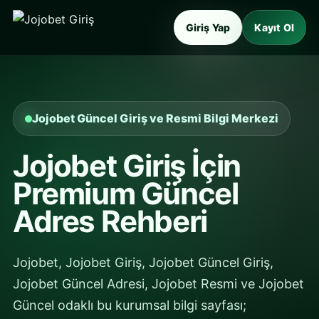
Giriş Yap
Kayıt Ol
Jojobet Güncel Giriş ve Resmi Bilgi Merkezi
Jojobet Giriş İçin
Premium Güncel
Adres Rehberi
Jojobet, Jojobet Giriş, Jojobet Güncel Giriş,
Jojobet Güncel Adresi, Jojobet Resmi ve Jojobet
Güncel odaklı bu kurumsal bilgi sayfası;